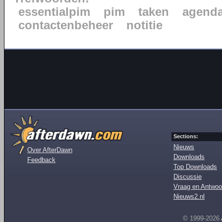
essentialpim
pim
taken
agend
contactenbeheer
notitie
Sections:
Nieuws
Over AfterDawn
Downloads
Feedback
Top Downloads
Discussie
Vraag en Antwoo
Nieuws2.nl
© 1999-2026