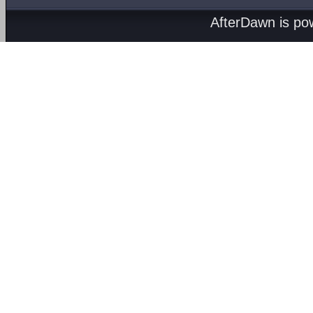
AfterDawn is p