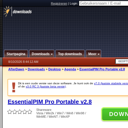
Registreren
|
Login:
Startpagina
Downloads
Top downloads
Meer
8/10/2026 8:44:12 AM
AfterDawn
>
Downloads
>
Desktop
>
Agenda
>
EssentialPIM Pro Portable v2.8
Dit is een oude versie van deze software. Je kunt ook de
v7.0 (laatste stabiele vers
of de
v3.0 RC 3 (laatste beta versie)
.
EssentialPIM Pro Portable v2.8
Shareware
DOW
Vista / Win2k / Win7 / Win8 / Win98 /
WinME / WinNT / WinXP