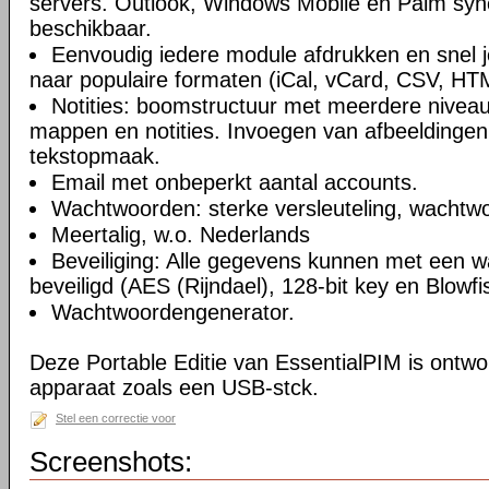
servers. Outlook, Windows Mobile en Palm syn
beschikbaar.
Eenvoudig iedere module afdrukken en snel 
naar populaire formaten (iCal, vCard, CSV, HT
Notities: boomstructuur met meerdere niveau
mappen en notities. Invoegen van afbeeldingen,
tekstopmaak.
Email met onbeperkt aantal accounts.
Wachtwoorden: sterke versleuteling, wachtw
Meertalig, w.o. Nederlands
Beveiliging: Alle gegevens kunnen met een 
beveiligd (AES (Rijndael), 128-bit key en Blowfi
Wachtwoordengenerator.
Deze Portable Editie van EssentialPIM is ontw
apparaat zoals een USB-stck.
Stel een correctie voor
Screenshots: