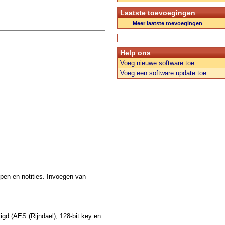
Laatste toevoegingen
Meer laatste toevoegingen
Help ons
Voeg nieuwe software toe
Voeg een software update toe
pen en notities. Invoegen van
gd (AES (Rijndael), 128-bit key en