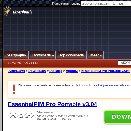
Registreren
|
Login:
Startpagina
Downloads
Top downloads
Meer
8/7/2026 8:53:21 PM
AfterDawn
>
Downloads
>
Desktop
>
Agenda
>
EssentialPIM Pro Portable v3.04
Dit is een oude versie van deze software. Je kunt ook de
v7.0 (laatste stabiele vers
EssentialPIM Pro Portable v3.04
Shareware
DOW
Vista / Win2k / Win7 / Win8 / Win98 /
WinME / WinNT / WinXP