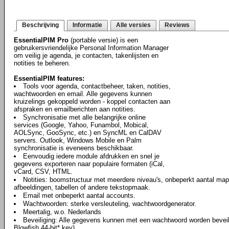
Beschrijving
Informatie
Alle versies
Reviews
EssentialPIM Pro
(portable versie) is een
gebruikersvriendelijke Personal Information Manager
om veilig je agenda, je contacten, takenlijsten en
notities te beheren.
EssentialPIM features:
Tools voor agenda, contactbeheer, taken, notities,
wachtwoorden en email. Alle gegevens kunnen
kruizelings gekoppeld worden - koppel contacten aan
afspraken en emailberichten aan notities.
Synchronisatie met alle belangrijke online
services (Google, Yahoo, Funambol, Mobical,
AOLSync, GooSync, etc.) en SyncML en CalDAV
servers. Outlook, Windows Mobile en Palm
synchronisatie is eveneens beschikbaar.
Eenvoudig iedere module afdrukken en snel je
gegevens exporteren naar populaire formaten (iCal,
vCard, CSV, HTML.
Notities: boomstructuur met meerdere niveau's, onbeperkt aantal map
afbeeldingen, tabellen of andere tekstopmaak.
Email met onbeperkt aantal accounts.
Wachtwoorden: sterke versleuteling, wachtwoordgenerator.
Meertalig, w.o. Nederlands
Beveiliging: Alle gegevens kunnen met een wachtwoord worden beveili
Blowfish 44-bit* key)