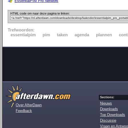
EssentialPIM Pro Network
HTML code om naar deze pagina te linken:
Trefwoorden:
essentialpim
pim
taken
agenda
plannen
cont
Sections:
Nieuws
Over AfterDawn
Downloads
Feedback
Top Downloads
Discussie
Vraag en Antwoo