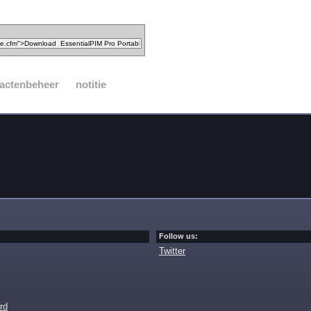
actenbeheer
notitie
Follow us:
Twitter
rd