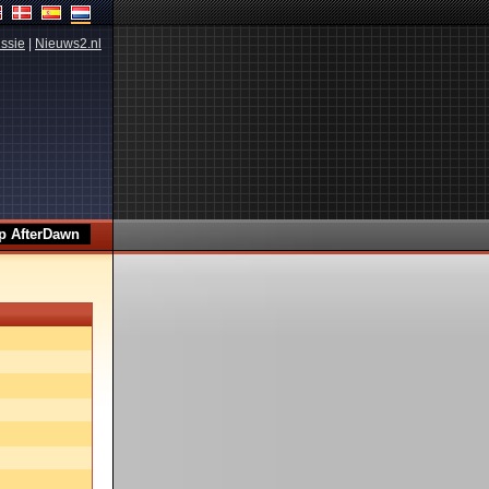
ssie
|
Nieuws2.nl