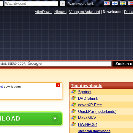
|
Wachtwoord kwijt
AfterDawn
|
Nieuws
|
Vraag en Antwoord
|
Downloads
|
Discu
Top downloads
X
ie)
downloaden.
Spotnet
DVD Shrink
coverXP Free
QuickPar (nederlands)
NLOAD
MakeMKV
HWiNFO64
Meer top downloads