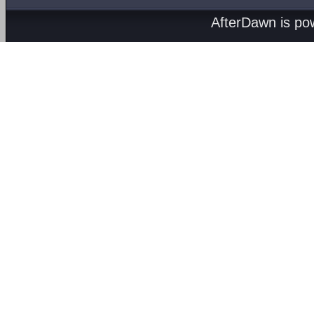
AfterDawn is p