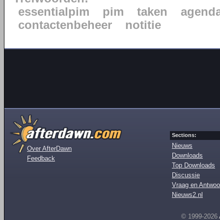
essentialpim
pim
taken
agend
contactenbeheer
notitie
Sections:
Nieuws
Over AfterDawn
Downloads
Feedback
Top Downloads
Discussie
Vraag en Antwoo
Nieuws2.nl
© 1999-2026