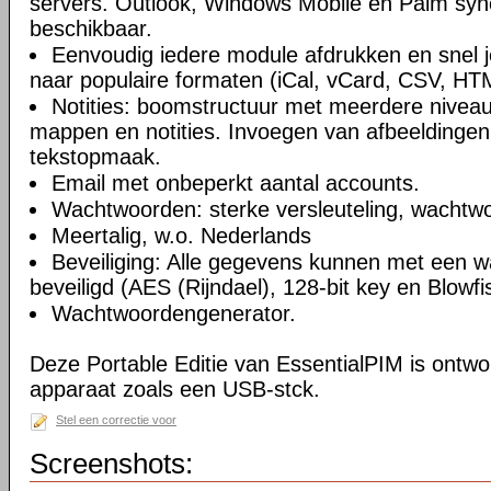
servers. Outlook, Windows Mobile en Palm syn
beschikbaar.
Eenvoudig iedere module afdrukken en snel 
naar populaire formaten (iCal, vCard, CSV, HT
Notities: boomstructuur met meerdere niveau
mappen en notities. Invoegen van afbeeldingen,
tekstopmaak.
Email met onbeperkt aantal accounts.
Wachtwoorden: sterke versleuteling, wachtw
Meertalig, w.o. Nederlands
Beveiliging: Alle gegevens kunnen met een 
beveiligd (AES (Rijndael), 128-bit key en Blowfi
Wachtwoordengenerator.
Deze Portable Editie van EssentialPIM is ontw
apparaat zoals een USB-stck.
Stel een correctie voor
Screenshots: