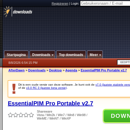
Registreren
|
Login:
Startpagina
Downloads
Top downloads
Meer
8/8/2026 6:54:15 PM
AfterDawn
>
Downloads
>
Desktop
>
Agenda
>
EssentialPIM Pro Portable v2.7
Dit is een oude versie van deze software. Je kunt ook de
v7.0 (laatste stabiele vers
of de
v3.0 RC 3 (laatste beta versie)
.
EssentialPIM Pro Portable v2.7
Shareware
DOW
Vista / Win2k / Win7 / Win8 / Win98 /
WinME / WinNT / WinXP