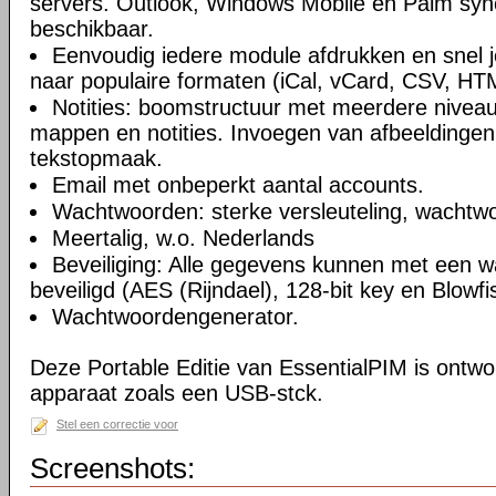
servers. Outlook, Windows Mobile en Palm syn
beschikbaar.
Eenvoudig iedere module afdrukken en snel 
naar populaire formaten (iCal, vCard, CSV, HT
Notities: boomstructuur met meerdere niveau
mappen en notities. Invoegen van afbeeldingen,
tekstopmaak.
Email met onbeperkt aantal accounts.
Wachtwoorden: sterke versleuteling, wachtw
Meertalig, w.o. Nederlands
Beveiliging: Alle gegevens kunnen met een 
beveiligd (AES (Rijndael), 128-bit key en Blowfi
Wachtwoordengenerator.
Deze Portable Editie van EssentialPIM is ontw
apparaat zoals een USB-stck.
Stel een correctie voor
Screenshots: