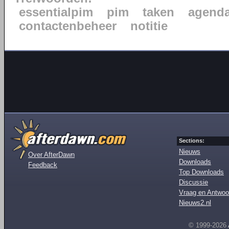
essentialpim
pim
taken
agend
contactenbeheer
notitie
Sections:
Nieuws
Over AfterDawn
Downloads
Feedback
Top Downloads
Discussie
Vraag en Antwoo
Nieuws2.nl
© 1999-2026