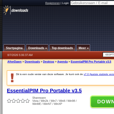
Registreren
|
Login:
Startpagina
Downloads
Top downloads
Meer
8/7/2026 5:06:37 AM
AfterDawn
>
Downloads
>
Desktop
>
Agenda
>
EssentialPIM Pro Portable v3.5
Dit is een oude versie van deze software. Je kunt ook de
v7.0 (laatste stabiele vers
EssentialPIM Pro Portable v3.5
Shareware
DOW
Vista / Win2k / Win7 / Win8 / Win98 /
WinME / WinNT / WinXP