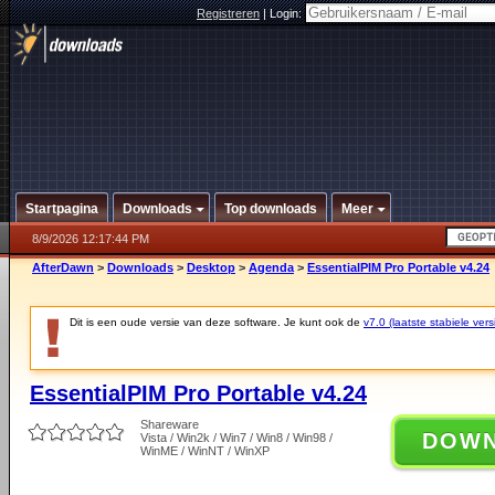
Registreren
|
Login:
Startpagina
Downloads
Top downloads
Meer
8/9/2026 12:17:44 PM
AfterDawn
>
Downloads
>
Desktop
>
Agenda
>
EssentialPIM Pro Portable v4.24
Dit is een oude versie van deze software. Je kunt ook de
v7.0 (laatste stabiele vers
EssentialPIM Pro Portable v4.24
Shareware
DOW
Vista / Win2k / Win7 / Win8 / Win98 /
WinME / WinNT / WinXP