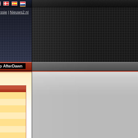
ssie
|
Nieuws2.nl