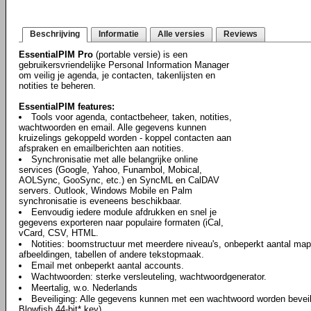
Beschrijving
Informatie
Alle versies
Reviews
EssentialPIM Pro
(portable versie) is een
gebruikersvriendelijke Personal Information Manager
om veilig je agenda, je contacten, takenlijsten en
notities te beheren.
EssentialPIM features:
Tools voor agenda, contactbeheer, taken, notities,
wachtwoorden en email. Alle gegevens kunnen
kruizelings gekoppeld worden - koppel contacten aan
afspraken en emailberichten aan notities.
Synchronisatie met alle belangrijke online
services (Google, Yahoo, Funambol, Mobical,
AOLSync, GooSync, etc.) en SyncML en CalDAV
servers. Outlook, Windows Mobile en Palm
synchronisatie is eveneens beschikbaar.
Eenvoudig iedere module afdrukken en snel je
gegevens exporteren naar populaire formaten (iCal,
vCard, CSV, HTML.
Notities: boomstructuur met meerdere niveau's, onbeperkt aantal map
afbeeldingen, tabellen of andere tekstopmaak.
Email met onbeperkt aantal accounts.
Wachtwoorden: sterke versleuteling, wachtwoordgenerator.
Meertalig, w.o. Nederlands
Beveiliging: Alle gegevens kunnen met een wachtwoord worden beveili
Blowfish 44-bit* key)