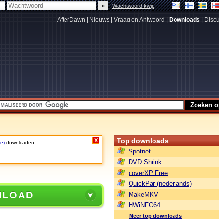
|
Wachtwoord kwijt
AfterDawn
|
Nieuws
|
Vraag en Antwoord
|
Downloads
|
Discu
Top downloads
X
ie)
downloaden.
Spotnet
DVD Shrink
coverXP Free
QuickPar (nederlands)
NLOAD
MakeMKV
HWiNFO64
Meer top downloads