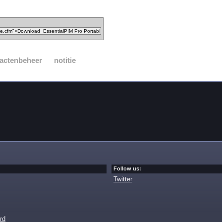
actenbeheer
notitie
Follow us:
Twitter
rd