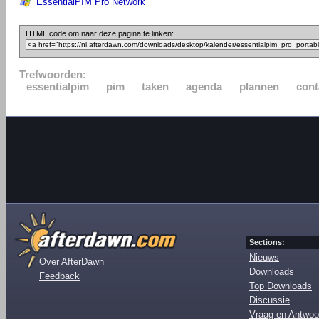
EssentialPIM Pro Network
HTML code om naar deze pagina te linken:
Trefwoorden:
essentialpim
pim
taken
agenda
plannen
cont
Sections:
Nieuws
Over AfterDawn
Downloads
Feedback
Top Downloads
Discussie
Vraag en Antwoo