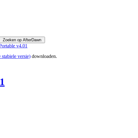
Portable v4.01
e stabiele versie)
downloaden.
01