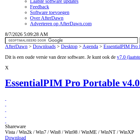
Laatste software updates
Feedback
Software toevoegen
Over AfterDawn
Adverteren op AfterDawn.com
8/7/2026 5:09:28 AM
AfterDawn
>
Downloads
>
Desktop
>
Agenda
>
EssentialPIM Pro 
Dit is een oude versie van deze software. Je kunt ook de
v7.0 (laatst
X
EssentialPIM Pro Portable v4.
Shareware
Vista / Win2k / Win7 / Win8 / Win98 / WinME / WinNT / WinXP
Download