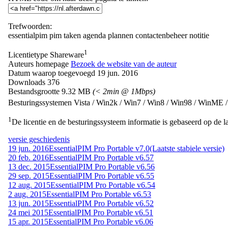
Trefwoorden:
essentialpim
pim
taken
agenda
plannen
contactenbeheer
notitie
1
Licentietype
Shareware
Auteurs homepage
Bezoek de website van de auteur
Datum waarop toegevoegd
19 jun. 2016
Downloads
376
Bestandsgrootte
9.32 MB
(< 2min @ 1Mbps)
Besturingssystemen
Vista / Win2k / Win7 / Win8 / Win98 / WinME
1
De licentie en de besturingssysteem informatie is gebaseerd op de la
versie geschiedenis
19 jun. 2016
EssentialPIM Pro Portable v7.0
(Laatste stabiele versie)
20 feb. 2016
EssentialPIM Pro Portable v6.57
13 dec. 2015
EssentialPIM Pro Portable v6.56
29 sep. 2015
EssentialPIM Pro Portable v6.55
12 aug. 2015
EssentialPIM Pro Portable v6.54
2 aug. 2015
EssentialPIM Pro Portable v6.53
13 jun. 2015
EssentialPIM Pro Portable v6.52
24 mei 2015
EssentialPIM Pro Portable v6.51
15 apr. 2015
EssentialPIM Pro Portable v6.06