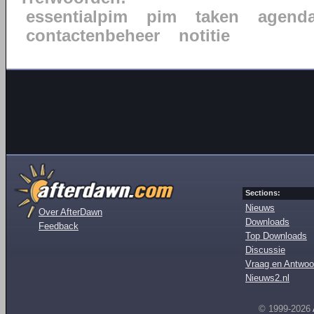
essentialpim
pim
taken
agend
contactenbeheer
notitie
Sections:
Nieuws
Over AfterDawn
Downloads
Feedback
Top Downloads
Discussie
Vraag en Antwoo
Nieuws2.nl
© 1999-2026