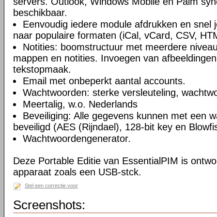
servers. Outlook, Windows Mobile en Palm syn
beschikbaar.
Eenvoudig iedere module afdrukken en snel 
naar populaire formaten (iCal, vCard, CSV, HT
Notities: boomstructuur met meerdere niveau
mappen en notities. Invoegen van afbeeldingen,
tekstopmaak.
Email met onbeperkt aantal accounts.
Wachtwoorden: sterke versleuteling, wachtw
Meertalig, w.o. Nederlands
Beveiliging: Alle gegevens kunnen met een 
beveiligd (AES (Rijndael), 128-bit key en Blowfi
Wachtwoordengenerator.
Deze Portable Editie van EssentialPIM is ontw
apparaat zoals een USB-stck.
Stel een correctie voor
Screenshots: