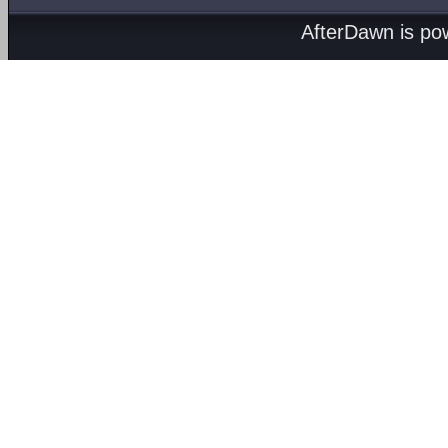
AfterDawn is p