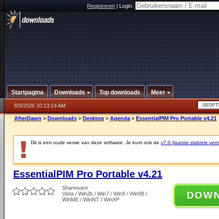
Registreren
|
Login:
Startpagina
Downloads
Top downloads
Meer
8/9/2026 10:13:14 AM
AfterDawn
>
Downloads
>
Desktop
>
Agenda
>
EssentialPIM Pro Portable v4.21
Dit is een oude versie van deze software. Je kunt ook de
v7.0 (laatste stabiele vers
EssentialPIM Pro Portable v4.21
Shareware
DOW
Vista / Win2k / Win7 / Win8 / Win98 /
WinME / WinNT / WinXP