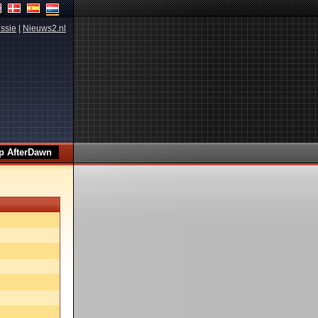
ssie
|
Nieuws2.nl