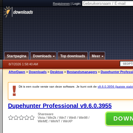
Registreren
|
Login:
Startpagina
Downloads
Top downloads
Meer
8/7/2026 1:58:40 AM
AfterDawn
>
Downloads
>
Desktop
>
Bestandsmanagers
>
Dupehunter Professi
Dit is een oude versie van deze software. Je kunt ook de
v9.6.0.3956 (laatste stabi
Dupehunter Professional v9.6.0.3955
Shareware
DOW
Vista / Win2k / Win7 / Win8 / Win98 /
WinME / WinNT / WinXP