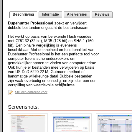
Beschrijving
Informatie
Alle versies
Reviews
Dupehunter Professional
zoekt en verwijdert
dubbele bestanden ongeacht de bestandsnaam.
Het werkt op basis van berekende Hash waardes
met CRC-32 (32 bit), MD5 (128 bit) en SHA-1 (160
bit). Een binaire vergelijking is eveneens
beschikbaar. Met de snelheid en functionaliteit van
Dupehunter Professional is het een perfecte tool voor
computer forensische onderzoekers om
gemakkelijker sporen te vinden van computer crime.
Ook kun je er bestanden mee verwijderen op basis
van US DoD 5220-22.M, Gutmann method of
handmatige willekeurige data! Dubbele bestanden
zijn vaak overbodig en onnodig, en zijn dus een een
verspilling van waardevolle schijfruimte.
Stel een correctie voor
Screenshots: