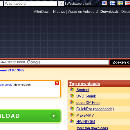
|
Wachtwoord kwijt
AfterDawn
|
Nieuws
|
Vraag en Antwoord
|
Downloads
|
Discu
onal v9.6.0.3955
Top downloads
X
ele versie)
downloaden.
Spotnet
DVD Shrink
coverXP Free
QuickPar (nederlands)
NLOAD
MakeMKV
HWiNFO64
Meer top downloads