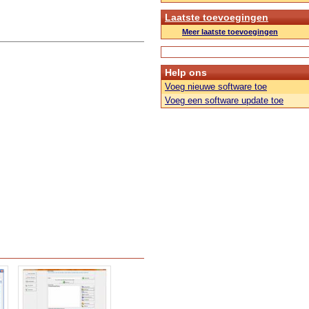
Laatste toevoegingen
Meer laatste toevoegingen
Help ons
Voeg nieuwe software toe
Voeg een software update toe