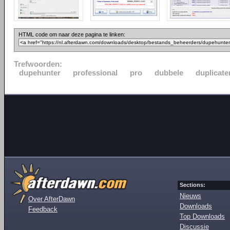
HTML code om naar deze pagina te linken:
Trefwoorden:
dupehunter
professional
pro
dubbele
duplicate
Sections:
Nieuws
Over AfterDawn
Downloads
Feedback
Top Downloads
Discussie