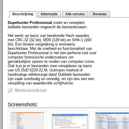
Beschrijving
Informatie
Alle versies
Reviews
Dupehunter Professional
zoekt en verwijdert
dubbele bestanden ongeacht de bestandsnaam.
Het werkt op basis van berekende Hash waardes
met CRC-32 (32 bit), MD5 (128 bit) en SHA-1 (160
bit). Een binaire vergelijking is eveneens
beschikbaar. Met de snelheid en functionaliteit van
Dupehunter Professional is het een perfecte tool voor
computer forensische onderzoekers om
gemakkelijker sporen te vinden van computer crime.
Ook kun je er bestanden mee verwijderen op basis
van US DoD 5220-22.M, Gutmann method of
handmatige willekeurige data! Dubbele bestanden
zijn vaak overbodig en onnodig, en zijn dus een een
verspilling van waardevolle schijfruimte.
Stel een correctie voor
Screenshots: