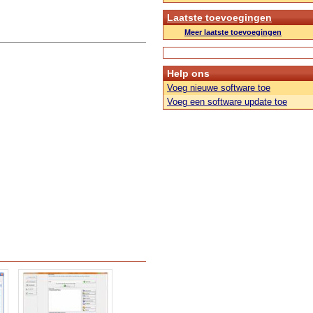
Laatste toevoegingen
Meer laatste toevoegingen
Help ons
Voeg nieuwe software toe
Voeg een software update toe