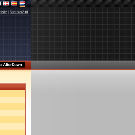
ssie
|
Nieuws2.nl