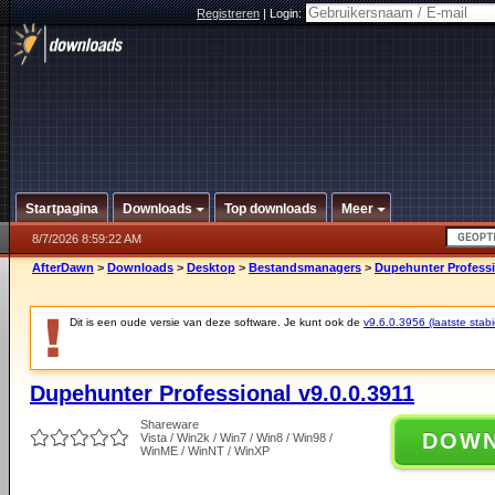
Registreren
|
Login:
Startpagina
Downloads
Top downloads
Meer
8/7/2026 8:59:22 AM
AfterDawn
>
Downloads
>
Desktop
>
Bestandsmanagers
>
Dupehunter Professi
Dit is een oude versie van deze software. Je kunt ook de
v9.6.0.3956 (laatste stabi
Dupehunter Professional v9.0.0.3911
Shareware
DOW
Vista / Win2k / Win7 / Win8 / Win98 /
WinME / WinNT / WinXP