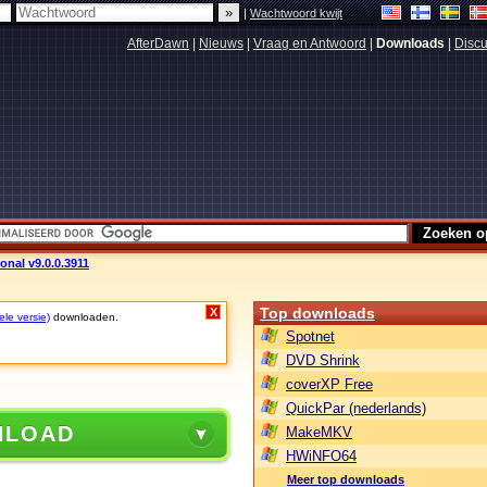
|
Wachtwoord kwijt
AfterDawn
|
Nieuws
|
Vraag en Antwoord
|
Downloads
|
Discu
onal v9.0.0.3911
Top downloads
X
ele versie)
downloaden.
Spotnet
DVD Shrink
coverXP Free
QuickPar (nederlands)
NLOAD
MakeMKV
HWiNFO64
Meer top downloads