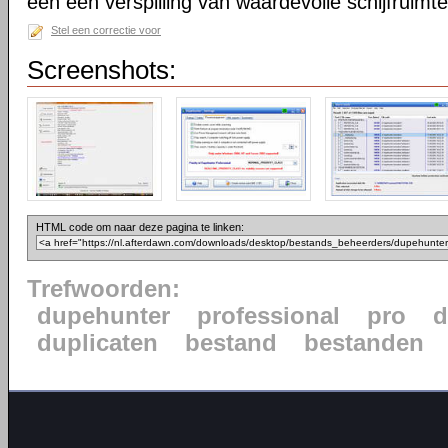
een een verspilling van waardevolle schijfruimte
Stel een correctie voor
Screenshots:
HTML code om naar deze pagina te linken:
Trefwoorden:
dupehunter
professional
pro
d
duplicaten
bestand
bestanden