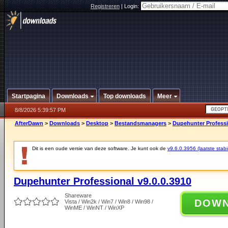
Registreren
|
Login:
Startpagina
Downloads
Top downloads
Meer
8/8/2026 5:39:57 PM
AfterDawn
>
Downloads
>
Desktop
>
Bestandsmanagers
>
Dupehunter Professi
Dit is een oude versie van deze software. Je kunt ook de
v9.6.0.3956 (laatste stabi
Dupehunter Professional v9.0.0.3910
Shareware
DOW
Vista / Win2k / Win7 / Win8 / Win98 /
WinME / WinNT / WinXP