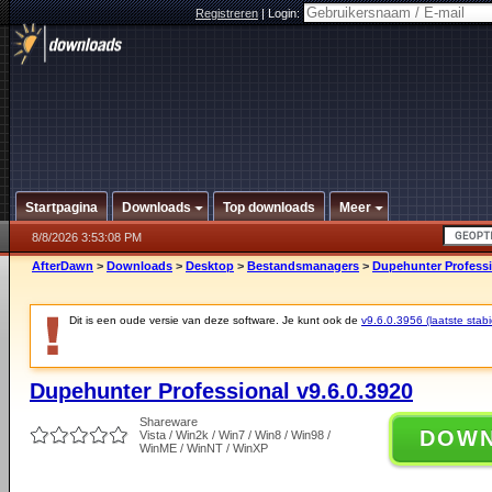
Registreren
|
Login:
Startpagina
Downloads
Top downloads
Meer
8/8/2026 3:53:08 PM
AfterDawn
>
Downloads
>
Desktop
>
Bestandsmanagers
>
Dupehunter Professi
Dit is een oude versie van deze software. Je kunt ook de
v9.6.0.3956 (laatste stabi
Dupehunter Professional v9.6.0.3920
Shareware
DOW
Vista / Win2k / Win7 / Win8 / Win98 /
WinME / WinNT / WinXP