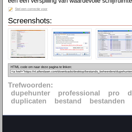
een een verspilling van waardevolle schijfruimte
Stel een correctie voor
Screenshots:
HTML code om naar deze pagina te linken:
Trefwoorden:
dupehunter
professional
pro
d
duplicaten
bestand
bestanden