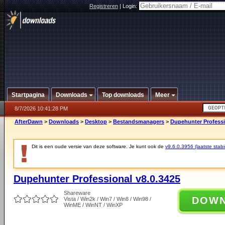
Registreren
|
Login:
Startpagina
Downloads
Top downloads
Meer
8/7/2026 10:41:28 PM
AfterDawn
>
Downloads
>
Desktop
>
Bestandsmanagers
>
Dupehunter Professi
Dit is een oude versie van deze software. Je kunt ook de
v9.6.0.3956 (laatste stabi
Dupehunter Professional v8.0.3425
Shareware
DOW
Vista / Win2k / Win7 / Win8 / Win98 /
WinME / WinNT / WinXP