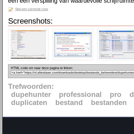
een een verspilling van waardevolle schijfruimte
Stel een correctie voor
Screenshots:
HTML code om naar deze pagina te linken:
Trefwoorden:
dupehunter
professional
pro
d
duplicaten
bestand
bestanden