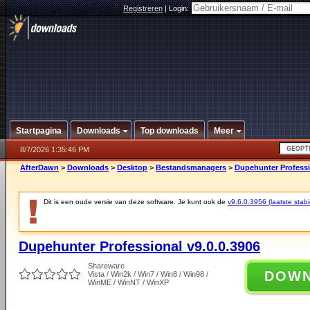
Registreren
|
Login:
Startpagina
Downloads
Top downloads
Meer
8/7/2026 1:35:46 PM
AfterDawn
>
Downloads
>
Desktop
>
Bestandsmanagers
>
Dupehunter Professi
Dit is een oude versie van deze software. Je kunt ook de
v9.6.0.3956 (laatste stabi
Dupehunter Professional v9.0.0.3906
Shareware
DOW
Vista / Win2k / Win7 / Win8 / Win98 /
WinME / WinNT / WinXP