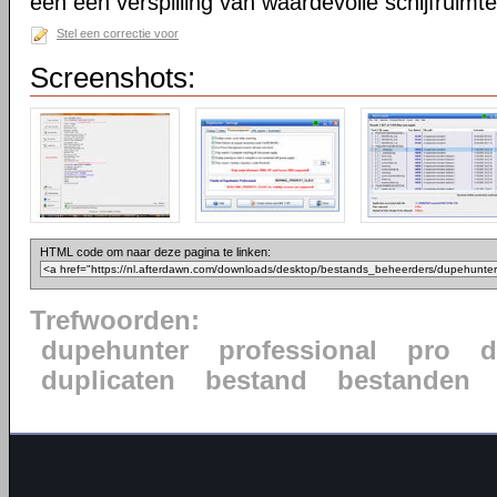
een een verspilling van waardevolle schijfruimte
Stel een correctie voor
Screenshots:
HTML code om naar deze pagina te linken:
Trefwoorden:
dupehunter
professional
pro
d
duplicaten
bestand
bestanden