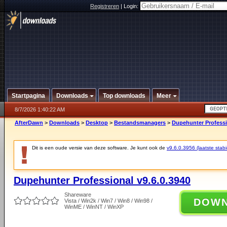
Registreren
|
Login:
Startpagina
Downloads
Top downloads
Meer
8/7/2026 1:40:22 AM
AfterDawn
>
Downloads
>
Desktop
>
Bestandsmanagers
>
Dupehunter Professi
Dit is een oude versie van deze software. Je kunt ook de
v9.6.0.3956 (laatste stabi
Dupehunter Professional v9.6.0.3940
Shareware
DOW
Vista / Win2k / Win7 / Win8 / Win98 /
WinME / WinNT / WinXP