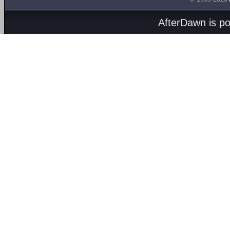
AfterDawn is p