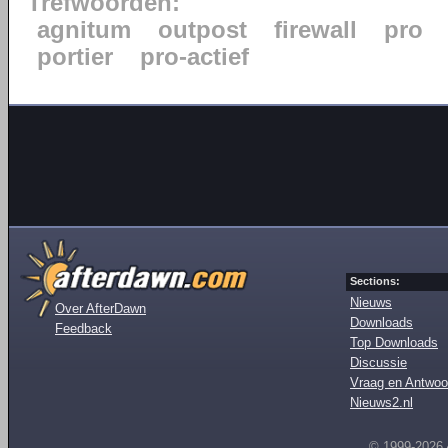
Trefwoorden:
agnitum
outpost
firewall
pro
portier
pro-actief
Sections:
Nieuws
Over AfterDawn
Downloads
Feedback
Top Downloads
Discussie
Vraag en Antwoo
Nieuws2.nl
© 1999-2026