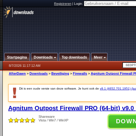
Registreren
|
Login:
Startpagina
Downloads
Top downloads
Meer
8/7/2026 11:17:12 AM
AfterDawn
>
Downloads
>
Beveiliging
>
Firewalls
>
Agnitum Outpost Firewall PR
Dit is een oude versie van deze software. Je kunt ook de
v9.1 (4652.701.1951) (laat
Agnitum Outpost Firewall PRO (64-bit) v9.0 
Shareware
DOW
Vista / Win7 / WinXP