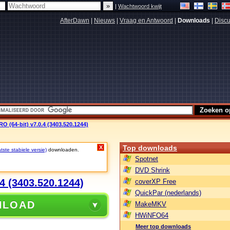
|
Wachtwoord kwijt
AfterDawn
|
Nieuws
|
Vraag en Antwoord
|
Downloads
|
Discu
O (64-bit) v7.0.4 (3403.520.1244)
Top downloads
X
ste stabiele versie)
downloaden.
Spotnet
DVD Shrink
4 (3403.520.1244)
coverXP Free
QuickPar (nederlands)
NLOAD
MakeMKV
HWiNFO64
Meer top downloads