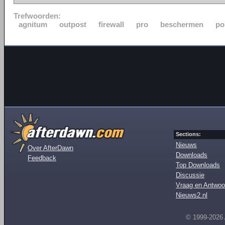
Trefwoorden:
agnitum
outpost
firewall
pro
beschermen
po
Sections:
Nieuws
Over AfterDawn
Downloads
Feedback
Top Downloads
Discussie
Vraag en Antwoo
Nieuws2.nl
© 1999-2026