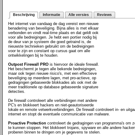
Beschrijving
Informatie
Alle versies
Reviews
Het internet van vandaag de dag vereist een nieuwe
benadering van beveiliging. Bijna alles is met elkaar
verbonden en vindt real-time plaats en dat geldt ook
voor alle bedreigingen. Je hebt een portier nodig bij
de deur van je systeem die goed getraind is, de
nieuwste technieken gebruikt om de bedreigingen
voor te zijn en constant op cursus gaat om alle
ontwikkelingen bij te houden.
Outpost Firewall PRO
is hiervoor de ideale firewall.
Het beschermt je tegen alle bekende bedreigingen,
maar ook tegen nieuwe risico's, met een effectieve
beveiliging op meerdere lagen, met pro-actieve, op
gedragingen gebaseerde blokkades als ook met de
meer traditionele op database gebaseerde signature
detecties.
De firewall controleert alle verbindingen met andere
PC's en blokkeert hackers en niet-geautoriseerde
lokale en remote vetwerkverbindingen. De firewall controleert in- en uitg
internet en stopt de eventuele communicatie van malware.
Proactive Protection
controleert de gedragingen van programma's om z
te kunnen stoppen. Het blokkeert trojans, spyware en alle andere hackers
proberen binnen te dringen om je gegevens te stelen.