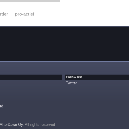
rtier
pro-actief
Follow us:
Twitter
rd
AfterDawn Oy
. All rights reserved