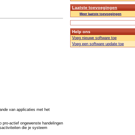
Laatste toevoegingen
Meer laatste toevoegingen
Help ons
Voeg nieuwe software toe
Voeg een software update toe
aande van applicaties met het
o pro-actief ongewenste handelingen
activiteiten die je systeem