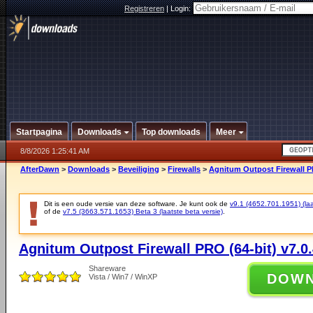
Registreren
|
Login:
Startpagina
Downloads
Top downloads
Meer
8/8/2026 1:25:41 AM
AfterDawn
>
Downloads
>
Beveiliging
>
Firewalls
>
Agnitum Outpost Firewall PR
Dit is een oude versie van deze software. Je kunt ook de
v9.1 (4652.701.1951) (laat
of de
v7.5 (3663.571.1653) Beta 3 (laatste beta versie)
.
Agnitum Outpost Firewall PRO (64-bit) v7.0.
Shareware
DOW
Vista / Win7 / WinXP