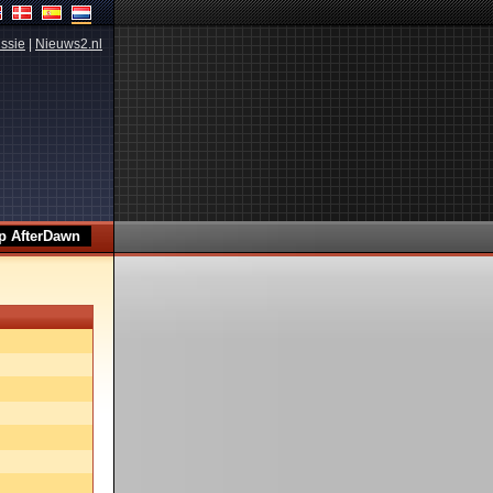
ssie
|
Nieuws2.nl