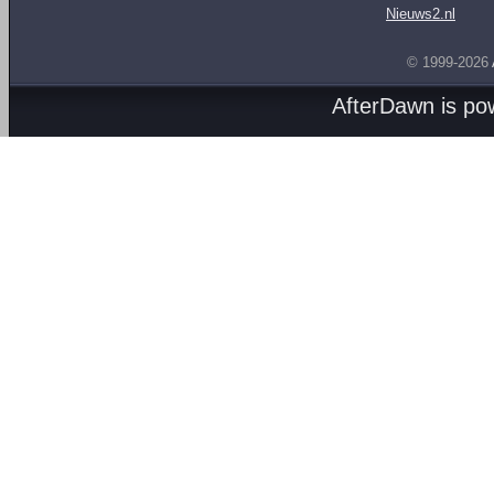
Nieuws2.nl
© 1999-2026
AfterDawn is p