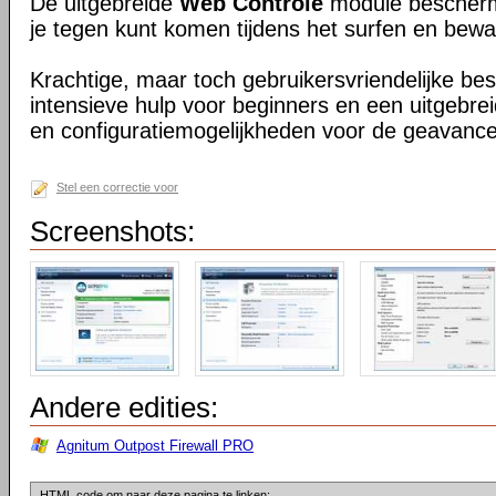
De uitgebreide
Web Controle
module beschermt
je tegen kunt komen tijdens het surfen en bewaak
Krachtige, maar toch gebruikersvriendelijke b
intensieve hulp voor beginners en een uitgebrei
en configuratiemogelijkheden voor de geavance
Stel een correctie voor
Screenshots:
Andere edities:
Agnitum Outpost Firewall PRO
HTML code om naar deze pagina te linken: