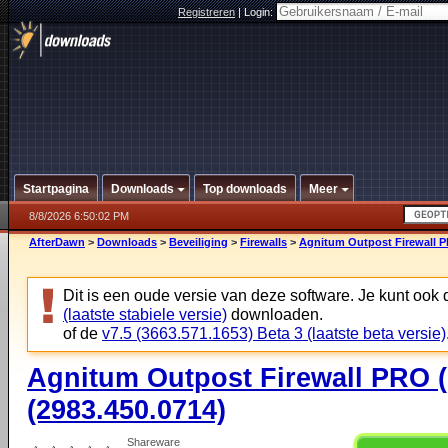
Registreren
|
Login:
Startpagina
Downloads
Top downloads
Meer
8/8/2026 6:50:02 PM
AfterDawn
>
Downloads
>
Beveiliging
>
Firewalls
>
Agnitum Outpost Firewall PR
Dit is een oude versie van deze software. Je kunt ook
(laatste stabiele versie)
downloaden.
of de
v7.5 (3663.571.1653) Beta 3 (laatste beta versie)
Agnitum Outpost Firewall PRO (6
(2983.450.0714)
Shareware