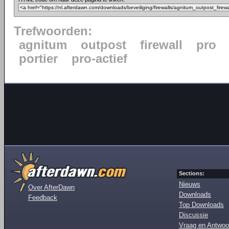
Trefwoorden:
agnitum
outpost
firewall
pro
portier
pro-actief
Sections:
Nieuws
Over AfterDawn
Downloads
Feedback
Top Downloads
Discussie
Vraag en Antwoo