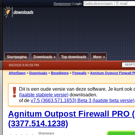
Registreren
|
Login:
Startpagina
Downloads
Top downloads
Meer
8/6/2026 8:00:59 PM
AfterDawn
>
Downloads
>
Beveiliging
>
Firewalls
>
Agnitum Outpost Firewall PR
Dit is een oude versie van deze software. Je kunt ook
(laatste stabiele versie)
downloaden.
of de
v7.5 (3663.571.1653) Beta 3 (laatste beta versie)
Agnitum Outpost Firewall PRO (6
(3377.514.1238)
Shareware