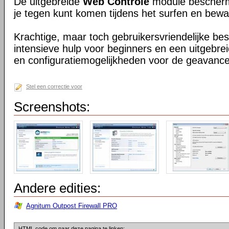
De uitgebreide
Web Controle
module beschermt
je tegen kunt komen tijdens het surfen en bewaak
Krachtige, maar toch gebruikersvriendelijke b
intensieve hulp voor beginners en een uitgebrei
en configuratiemogelijkheden voor de geavance
Stel een correctie voor
Screenshots:
Andere edities:
Agnitum Outpost Firewall PRO
HTML code om naar deze pagina te linken: