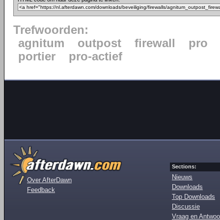
Trefwoorden:
agnitum
outpost
firewall
pro
portier
pro-actief
Sections:
Nieuws
Over AfterDawn
Downloads
Feedback
Top Downloads
Discussie
Vraag en Antwoo