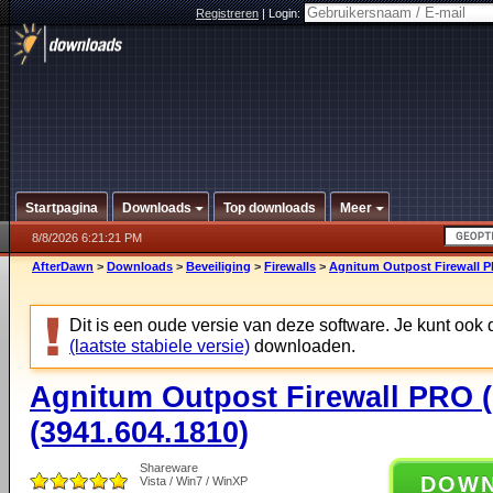
Registreren
|
Login:
Startpagina
Downloads
Top downloads
Meer
8/8/2026 6:21:21 PM
AfterDawn
>
Downloads
>
Beveiliging
>
Firewalls
>
Agnitum Outpost Firewall PR
Dit is een oude versie van deze software. Je kunt ook
(laatste stabiele versie)
downloaden.
Agnitum Outpost Firewall PRO (6
(3941.604.1810)
Shareware
DOW
Vista / Win7 / WinXP