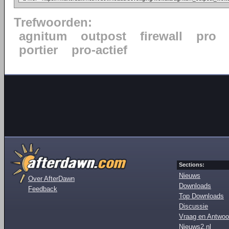
Trefwoorden:
agnitum
outpost
firewall
pro
portier
pro-actief
Sections:
Nieuws
Over AfterDawn
Downloads
Feedback
Top Downloads
Discussie
Vraag en Antwoo
Nieuws2.nl