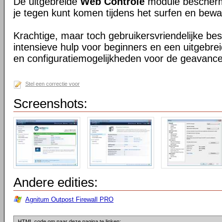
De uitgebreide
Web Controle
module beschermt
je tegen kunt komen tijdens het surfen en bewaak
Krachtige, maar toch gebruikersvriendelijke b
intensieve hulp voor beginners en een uitgebrei
en configuratiemogelijkheden voor de geavance
Stel een correctie voor
Screenshots:
Andere edities:
Agnitum Outpost Firewall PRO
HTML code om naar deze pagina te linken: