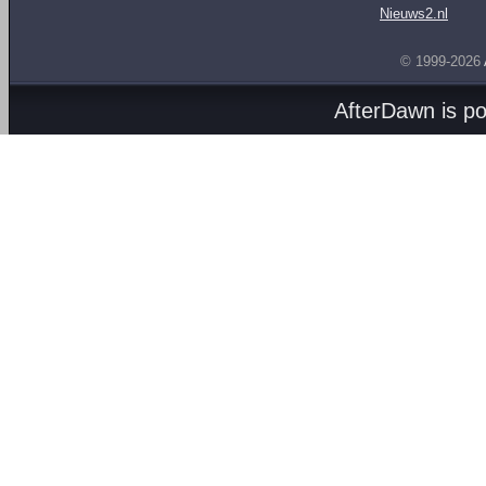
Nieuws2.nl
© 1999-2026
AfterDawn is p