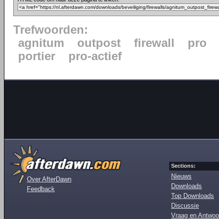
Trefwoorden:
agnitum
outpost
firewall
pro
portier
pro-actief
Sections:
Nieuws
Over AfterDawn
Downloads
Feedback
Top Downloads
Discussie
Vraag en Antwoo