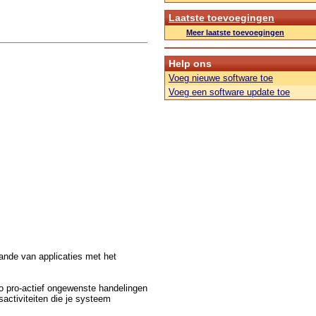
Laatste toevoegingen
Meer laatste toevoegingen
Help ons
Voeg nieuwe software toe
Voeg een software update toe
aande van applicaties met het
o pro-actief ongewenste handelingen
activiteiten die je systeem