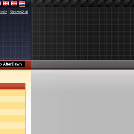
ssie
|
Nieuws2.nl