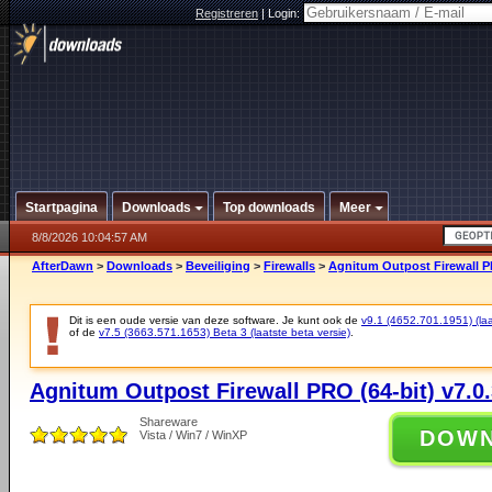
Registreren
|
Login:
Startpagina
Downloads
Top downloads
Meer
8/8/2026 10:04:57 AM
AfterDawn
>
Downloads
>
Beveiliging
>
Firewalls
>
Agnitum Outpost Firewall PR
Dit is een oude versie van deze software. Je kunt ook de
v9.1 (4652.701.1951) (laat
of de
v7.5 (3663.571.1653) Beta 3 (laatste beta versie)
.
Agnitum Outpost Firewall PRO (64-bit) v7.0.
Shareware
DOW
Vista / Win7 / WinXP