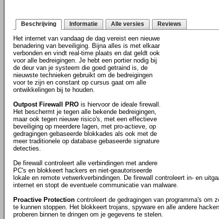
Beschrijving
Informatie
Alle versies
Reviews
Het internet van vandaag de dag vereist een nieuwe
benadering van beveiliging. Bijna alles is met elkaar
verbonden en vindt real-time plaats en dat geldt ook
voor alle bedreigingen. Je hebt een portier nodig bij
de deur van je systeem die goed getraind is, de
nieuwste technieken gebruikt om de bedreigingen
voor te zijn en constant op cursus gaat om alle
ontwikkelingen bij te houden.
Outpost Firewall PRO
is hiervoor de ideale firewall.
Het beschermt je tegen alle bekende bedreigingen,
maar ook tegen nieuwe risico's, met een effectieve
beveiliging op meerdere lagen, met pro-actieve, op
gedragingen gebaseerde blokkades als ook met de
meer traditionele op database gebaseerde signature
detecties.
De firewall controleert alle verbindingen met andere
PC's en blokkeert hackers en niet-geautoriseerde
lokale en remote vetwerkverbindingen. De firewall controleert in- en uitg
internet en stopt de eventuele communicatie van malware.
Proactive Protection
controleert de gedragingen van programma's om z
te kunnen stoppen. Het blokkeert trojans, spyware en alle andere hackers
proberen binnen te dringen om je gegevens te stelen.