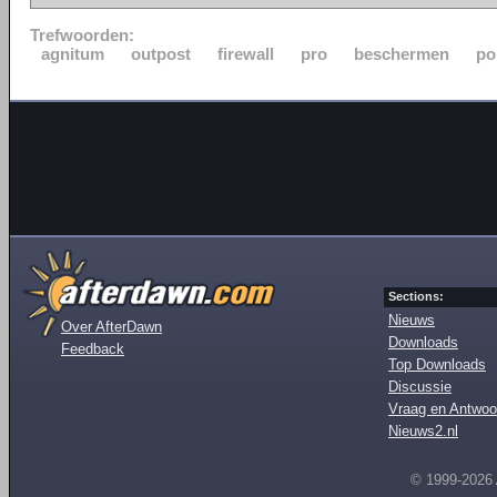
Trefwoorden:
agnitum
outpost
firewall
pro
beschermen
po
Sections:
Nieuws
Over AfterDawn
Downloads
Feedback
Top Downloads
Discussie
Vraag en Antwoo
Nieuws2.nl
© 1999-2026