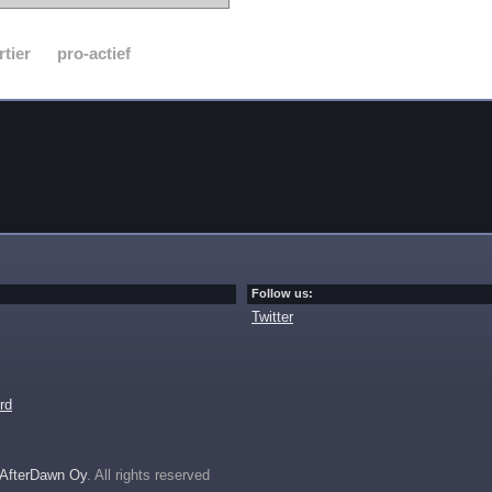
rtier
pro-actief
Follow us:
Twitter
rd
AfterDawn Oy
. All rights reserved