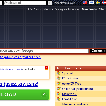
|
Wachtwoord kwijt
AfterDawn
|
Nieuws
|
Vraag en Antwoord
|
Downloads
|
Discu
O (64-bit) v7.0.3 (3392.517.1242)
Top downloads
X
ste stabiele versie)
downloaden.
Spotnet
DVD Shrink
3 (3392.517.1242)
coverXP Free
QuickPar (nederlands)
NLOAD
MakeMKV
HWiNFO64
Meer top downloads