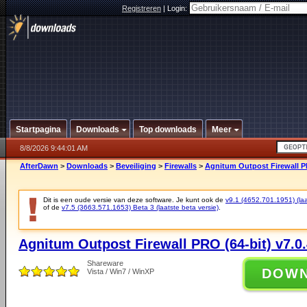
Registreren
|
Login:
Startpagina
Downloads
Top downloads
Meer
8/8/2026 9:44:01 AM
AfterDawn
>
Downloads
>
Beveiliging
>
Firewalls
>
Agnitum Outpost Firewall PR
Dit is een oude versie van deze software. Je kunt ook de
v9.1 (4652.701.1951) (laat
of de
v7.5 (3663.571.1653) Beta 3 (laatste beta versie)
.
Agnitum Outpost Firewall PRO (64-bit) v7.0.
Shareware
DOW
Vista / Win7 / WinXP