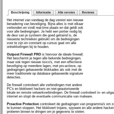
Beschrijving
Informatie
Alle versies
Reviews
Het internet van vandaag de dag vereist een nieuwe
benadering van beveiliging. Bijna alles is met elkaar
verbonden en vindt real-time plaats en dat geldt ook
voor alle bedreigingen. Je hebt een portier nodig bij
de deur van je systeem die goed getraind is, de
nieuwste technieken gebruikt om de bedreigingen
voor te zijn en constant op cursus gaat om alle
ontwikkelingen bij te houden.
Outpost Firewall PRO
is hiervoor de ideale firewall.
Het beschermt je tegen alle bekende bedreigingen,
maar ook tegen nieuwe risico's, met een effectieve
beveiliging op meerdere lagen, met pro-actieve, op
gedragingen gebaseerde blokkades als ook met de
meer traditionele op database gebaseerde signature
detecties.
De firewall controleert alle verbindingen met andere
PC's en blokkeert hackers en niet-geautoriseerde
lokale en remote vetwerkverbindingen. De firewall controleert in- en uitg
internet en stopt de eventuele communicatie van malware.
Proactive Protection
controleert de gedragingen van programma's om z
te kunnen stoppen. Het blokkeert trojans, spyware en alle andere hackers
proberen binnen te dringen om je gegevens te stelen.