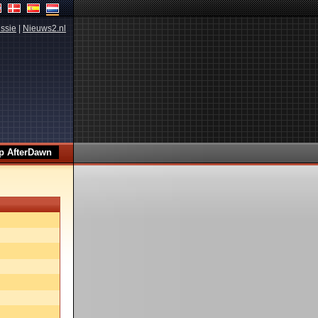
ssie
|
Nieuws2.nl