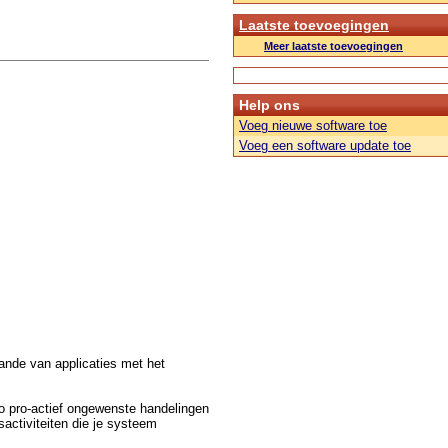
Laatste toevoegingen
Meer laatste toevoegingen
Help ons
Voeg nieuwe software toe
Voeg een software update toe
aande van applicaties met het
o pro-actief ongewenste handelingen
activiteiten die je systeem