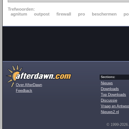
Trefwoorden:
agnitum
outpost
firewall
pro
beschermen
po
Sections:
Nieuws
Over AfterDawn
Downloads
Feedback
Top Downloads
Discussie
Vraag en Antwoo
Nieuws2.nl
© 1999-2026