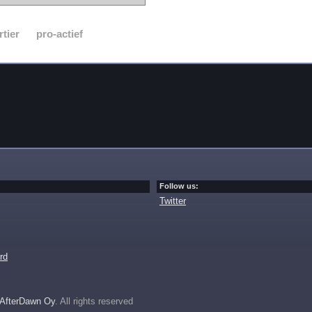
rtier
pro-actief
Follow us:
Twitter
rd
AfterDawn Oy
. All rights reserved