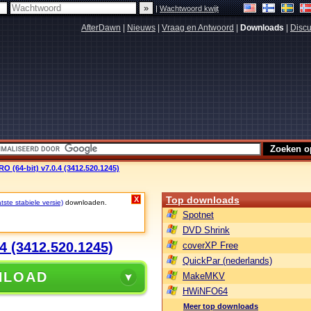
|
Wachtwoord kwijt
AfterDawn
|
Nieuws
|
Vraag en Antwoord
|
Downloads
|
Discu
O (64-bit) v7.0.4 (3412.520.1245)
Top downloads
X
ste stabiele versie)
downloaden.
Spotnet
DVD Shrink
4 (3412.520.1245)
coverXP Free
QuickPar (nederlands)
NLOAD
MakeMKV
HWiNFO64
Meer top downloads