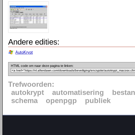
Andere edities:
AutoKrypt
HTML code om naar deze pagina te linken:
Trefwoorden:
autokrypt
automatisering
besta
schema
openpgp
publiek