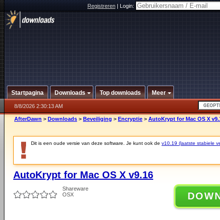
Registreren
|
Login:
Startpagina
Downloads
Top downloads
Meer
8/8/2026 2:30:13 AM
AfterDawn
>
Downloads
>
Beveiliging
>
Encryptie
>
AutoKrypt for Mac OS X v9.
Dit is een oude versie van deze software. Je kunt ook de
v10.19 (laatste stabiele ve
AutoKrypt for Mac OS X v9.16
Shareware
DOW
OSX