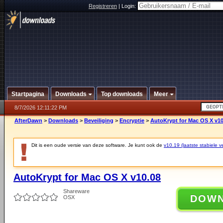
Registreren
|
Login:
Startpagina
Downloads
Top downloads
Meer
8/7/2026 12:11:22 PM
AfterDawn
>
Downloads
>
Beveiliging
>
Encryptie
>
AutoKrypt for Mac OS X v10
Dit is een oude versie van deze software. Je kunt ook de
v10.19 (laatste stabiele ve
AutoKrypt for Mac OS X v10.08
Shareware
DOW
OSX