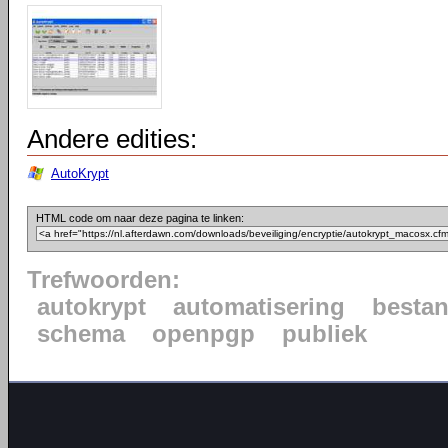
Andere edities:
AutoKrypt
HTML code om naar deze pagina te linken:
Trefwoorden:
autokrypt
automatisering
besta
schema
openpgp
publiek