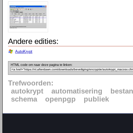
Andere edities:
AutoKrypt
HTML code om naar deze pagina te linken:
Trefwoorden:
autokrypt
automatisering
besta
schema
openpgp
publiek