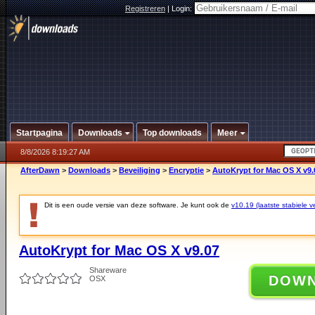
Registreren
|
Login:
Startpagina
Downloads
Top downloads
Meer
8/8/2026 8:19:27 AM
AfterDawn
>
Downloads
>
Beveiliging
>
Encryptie
>
AutoKrypt for Mac OS X v9.
Dit is een oude versie van deze software. Je kunt ook de
v10.19 (laatste stabiele ve
AutoKrypt for Mac OS X v9.07
Shareware
DOW
OSX