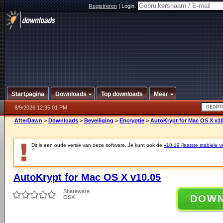
Registreren
|
Login:
Startpagina
Downloads
Top downloads
Meer
8/9/2026 12:35:01 PM
AfterDawn
>
Downloads
>
Beveiliging
>
Encryptie
>
AutoKrypt for Mac OS X v10
Dit is een oude versie van deze software. Je kunt ook de
v10.19 (laatste stabiele ve
AutoKrypt for Mac OS X v10.05
Shareware
DOW
OSX