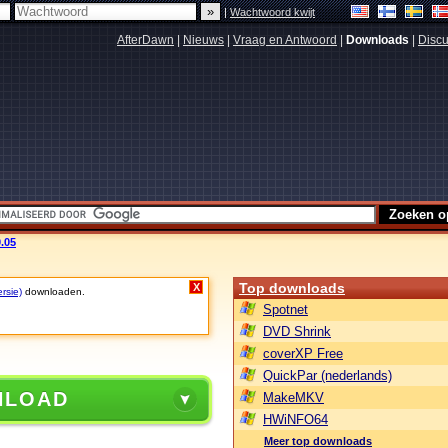
|
Wachtwoord kwijt
AfterDawn
|
Nieuws
|
Vraag en Antwoord
|
Downloads
|
Discu
.05
Top downloads
X
rsie)
downloaden.
Spotnet
DVD Shrink
coverXP Free
QuickPar (nederlands)
NLOAD
MakeMKV
HWiNFO64
Meer top downloads