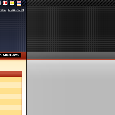
ssie
|
Nieuws2.nl