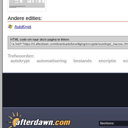
Andere edities:
AutoKrypt
HTML code om naar deze pagina te linken:
Trefwoorden:
autokrypt
automatisering
bestands
encriptie
sc
Sections: