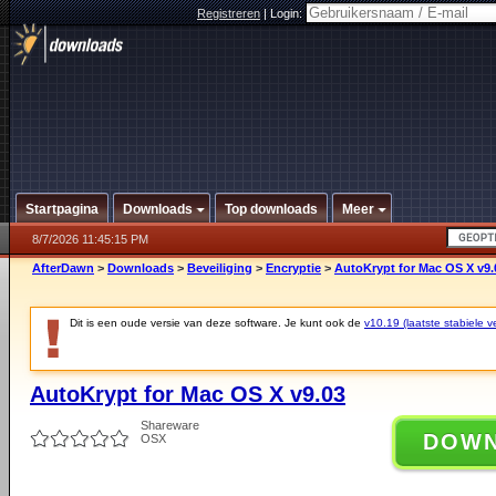
Registreren
|
Login:
Startpagina
Downloads
Top downloads
Meer
8/7/2026 11:45:15 PM
AfterDawn
>
Downloads
>
Beveiliging
>
Encryptie
>
AutoKrypt for Mac OS X v9.
Dit is een oude versie van deze software. Je kunt ook de
v10.19 (laatste stabiele ve
AutoKrypt for Mac OS X v9.03
Shareware
DOW
OSX