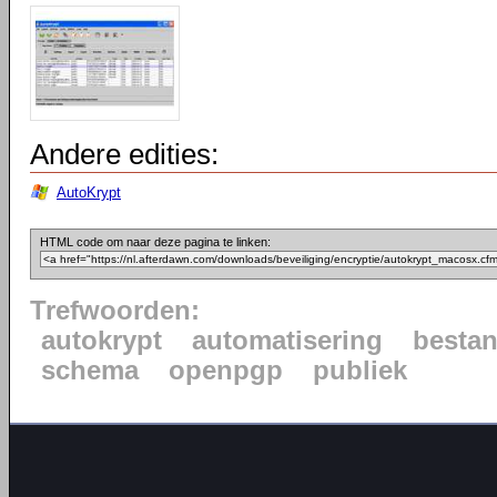
Andere edities:
AutoKrypt
HTML code om naar deze pagina te linken:
Trefwoorden:
autokrypt
automatisering
besta
schema
openpgp
publiek