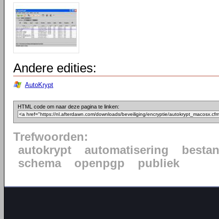
Andere edities:
AutoKrypt
HTML code om naar deze pagina te linken:
Trefwoorden:
autokrypt
automatisering
besta
schema
openpgp
publiek