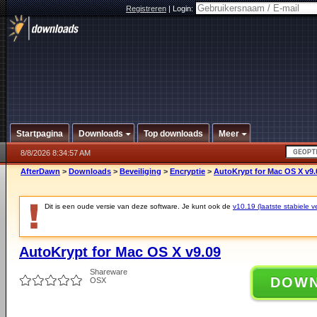
Registreren
|
Login:
Startpagina
Downloads
Top downloads
Meer
8/8/2026 8:34:57 AM
AfterDawn
>
Downloads
>
Beveiliging
>
Encryptie
>
AutoKrypt for Mac OS X v9.
Dit is een oude versie van deze software. Je kunt ook de
v10.19 (laatste stabiele ve
AutoKrypt for Mac OS X v9.09
Shareware
DOW
OSX