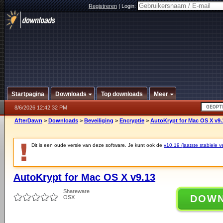
Registreren
|
Login:
Startpagina
Downloads
Top downloads
Meer
8/6/2026 12:42:32 PM
AfterDawn
>
Downloads
>
Beveiliging
>
Encryptie
>
AutoKrypt for Mac OS X v9.
Dit is een oude versie van deze software. Je kunt ook de
v10.19 (laatste stabiele ve
AutoKrypt for Mac OS X v9.13
Shareware
DOW
OSX