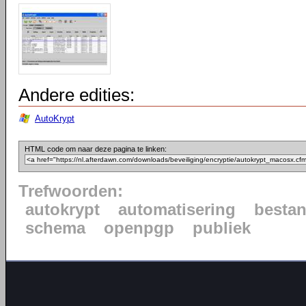
Andere edities:
AutoKrypt
HTML code om naar deze pagina te linken:
Trefwoorden:
autokrypt
automatisering
besta
schema
openpgp
publiek