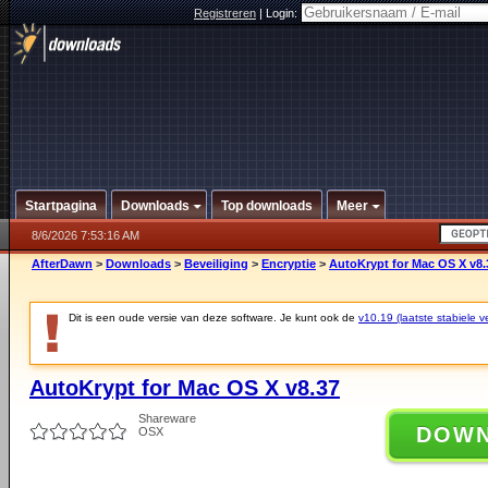
Registreren
|
Login:
Startpagina
Downloads
Top downloads
Meer
8/6/2026 7:53:16 AM
AfterDawn
>
Downloads
>
Beveiliging
>
Encryptie
>
AutoKrypt for Mac OS X v8.
Dit is een oude versie van deze software. Je kunt ook de
v10.19 (laatste stabiele ve
AutoKrypt for Mac OS X v8.37
Shareware
DOW
OSX