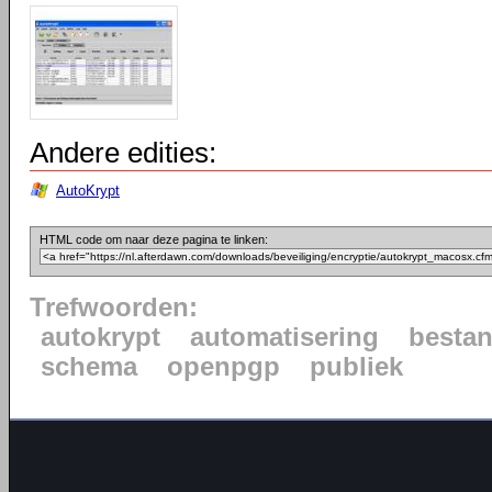
Andere edities:
AutoKrypt
HTML code om naar deze pagina te linken:
Trefwoorden:
autokrypt
automatisering
besta
schema
openpgp
publiek