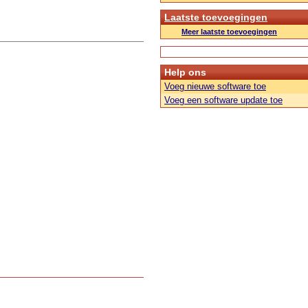
Laatste toevoegingen
Meer laatste toevoegingen
Help ons
Voeg nieuwe software toe
Voeg een software update toe