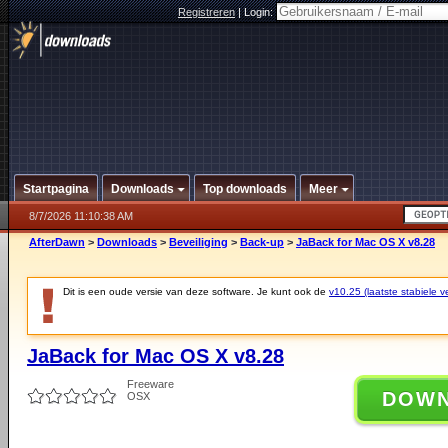
Registreren
|
Login:
Startpagina
Downloads
Top downloads
Meer
8/7/2026 11:10:38 AM
AfterDawn
>
Downloads
>
Beveiliging
>
Back-up
>
JaBack for Mac OS X v8.28
Dit is een oude versie van deze software. Je kunt ook de
v10.25 (laatste stabiele ve
JaBack for Mac OS X v8.28
Freeware
DOW
OSX