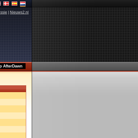
ssie
|
Nieuws2.nl