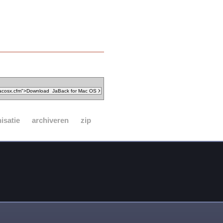
isatie
archiveren
zip