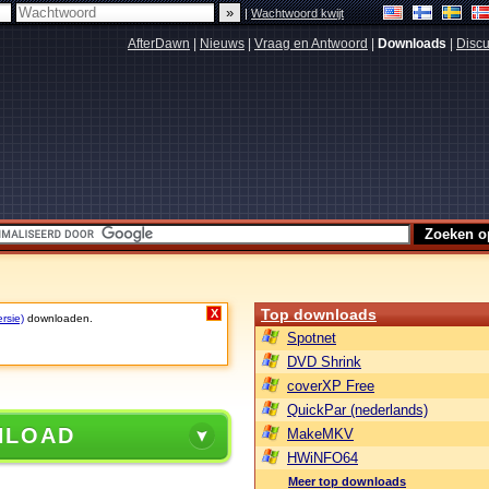
|
Wachtwoord kwijt
AfterDawn
|
Nieuws
|
Vraag en Antwoord
|
Downloads
|
Discu
Top downloads
X
rsie)
downloaden.
Spotnet
DVD Shrink
coverXP Free
QuickPar (nederlands)
NLOAD
MakeMKV
HWiNFO64
Meer top downloads