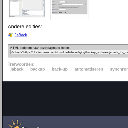
Andere edities:
JaBack
HTML code om naar deze pagina te linken:
Trefwoorden:
jaback
backup
back-up
automatiseren
synchron