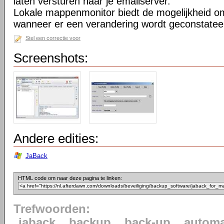
laten versturen naar je emailserver.
Lokale mappenmonitor biedt de mogelijkheid o
wanneer er een verandering wordt geconstatee
Stel een correctie voor
Screenshots:
Andere edities:
JaBack
HTML code om naar deze pagina te linken:
Trefwoorden:
jaback
backup
back-up
automa