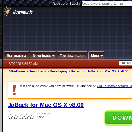
Registreren
|
Login:
Startpagina
Downloads
Top downloads
Meer
8/7/2026 8:56:50 AM
AfterDawn
>
Downloads
>
Beveiliging
>
Back-up
>
JaBack for Mac OS X v8.00
Dit is een oude versie van deze software. Je kunt ook de
v10.25 (laatste stabiele ve
JaBack for Mac OS X v8.00
Freeware
DOW
OSX