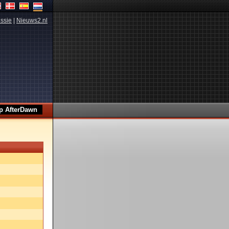
ssie
|
Nieuws2.nl