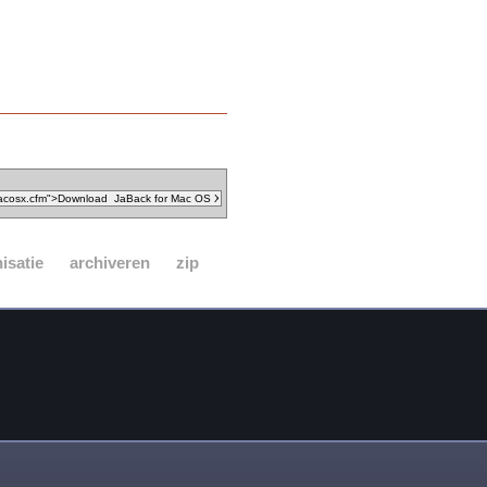
isatie
archiveren
zip