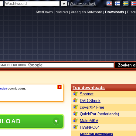
|
Wachtwoord kwijt
AfterDawn
|
Nieuws
|
Vraag en Antwoord
|
Downloads
|
Discu
Top downloads
X
rsie)
downloaden.
Spotnet
DVD Shrink
coverXP Free
QuickPar (nederlands)
NLOAD
MakeMKV
HWiNFO64
Meer top downloads