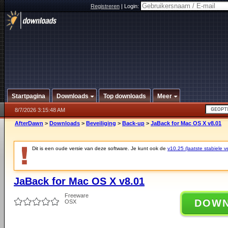
Registreren
|
Login:
Startpagina
Downloads
Top downloads
Meer
8/7/2026 3:15:48 AM
AfterDawn
>
Downloads
>
Beveiliging
>
Back-up
>
JaBack for Mac OS X v8.01
Dit is een oude versie van deze software. Je kunt ook de
v10.25 (laatste stabiele ve
JaBack for Mac OS X v8.01
Freeware
DOW
OSX