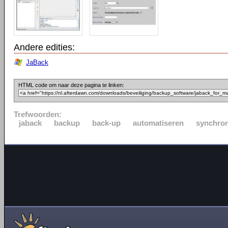
Andere edities:
JaBack
HTML code om naar deze pagina te linken:
Trefwoorden:
jaback
backup
back-up
automatiseren
synchron