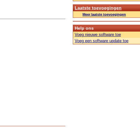
Laatste toevoegingen
Meer laatste toevoegingen
Help ons
Voeg nieuwe software toe
Voeg een software update toe