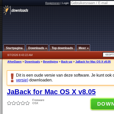
Registreren
|
Login:
Startpagina
Downloads
Top downloads
Meer
8/7/2026 8:43:22 AM
AfterDawn
>
Downloads
>
Beveiliging
>
Back-up
>
JaBack for Mac OS X v8.05
Dit is een oude versie van deze software. Je kunt ook
versie)
downloaden.
JaBack for Mac OS X v8.05
Freeware
DOW
OSX