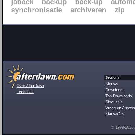
jaback
backup
back-up
automa
synchronisatie
archiveren
zip
Sections:
Nieuws
Over AfterDawn
Downloads
Feedback
Top Downloads
Discussie
Vraag en Antwoo
Nieuws2.nl
© 1999-2026