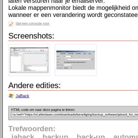
laten versturen naar je emailserver.
Lokale mappenmonitor biedt de mogelijkheid o
wanneer er een verandering wordt geconstatee
Stel een correctie voor
Screenshots:
Andere edities:
JaBack
HTML code om naar deze pagina te linken:
Trefwoorden:
jaback
backup
back-up
automa