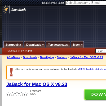
Registreren
|
Login:
Startpagina
Downloads
Top downloads
Meer
8/6/2026 10:27:05 PM
AfterDawn
>
Downloads
>
Beveiliging
>
Back-up
>
JaBack for Mac OS X v8.23
Dit is een oude versie van deze software. Je kunt ook de
v10.25 (laatste stabiele ve
JaBack for Mac OS X v8.23
Freeware
DOW
OSX