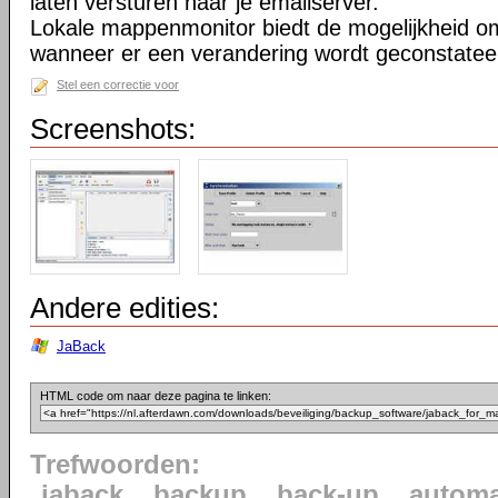
laten versturen naar je emailserver.
Lokale mappenmonitor biedt de mogelijkheid o
wanneer er een verandering wordt geconstatee
Stel een correctie voor
Screenshots:
Andere edities:
JaBack
HTML code om naar deze pagina te linken:
Trefwoorden:
jaback
backup
back-up
automa