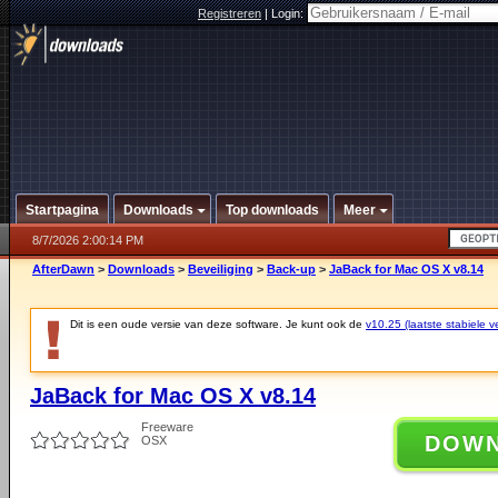
Registreren
|
Login:
Startpagina
Downloads
Top downloads
Meer
8/7/2026 2:00:14 PM
AfterDawn
>
Downloads
>
Beveiliging
>
Back-up
>
JaBack for Mac OS X v8.14
Dit is een oude versie van deze software. Je kunt ook de
v10.25 (laatste stabiele ve
JaBack for Mac OS X v8.14
Freeware
DOW
OSX