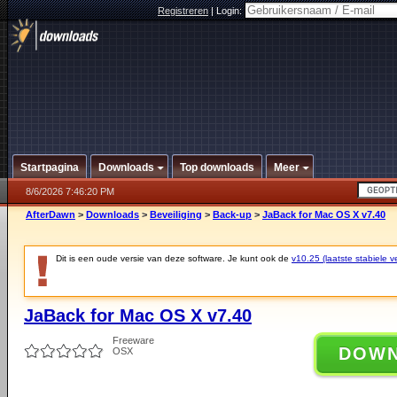
Registreren
|
Login:
Startpagina
Downloads
Top downloads
Meer
8/6/2026 7:46:20 PM
AfterDawn
>
Downloads
>
Beveiliging
>
Back-up
>
JaBack for Mac OS X v7.40
Dit is een oude versie van deze software. Je kunt ook de
v10.25 (laatste stabiele ve
JaBack for Mac OS X v7.40
Freeware
DOW
OSX