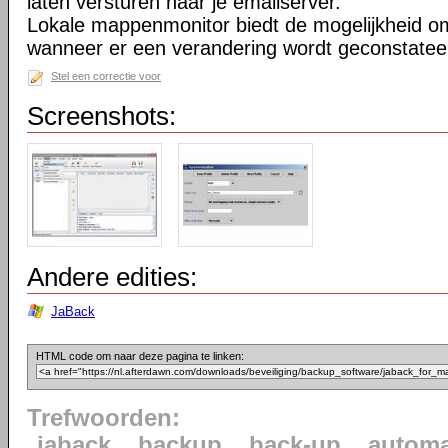
laten versturen naar je emailserver.
Lokale mappenmonitor biedt de mogelijkheid o
wanneer er een verandering wordt geconstatee
Stel een correctie voor
Screenshots:
Andere edities:
JaBack
HTML code om naar deze pagina te linken:
Trefwoorden:
jaback
backup
back-up
automa