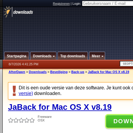
Registreren
|
Login:
Startpagina
Downloads
Top downloads
Meer
8/7/2026 4:41:25 PM
AfterDawn
>
Downloads
>
Beveiliging
>
Back-up
>
JaBack for Mac OS X v8.19
Dit is een oude versie van deze software. Je kunt ook
versie)
downloaden.
JaBack for Mac OS X v8.19
Freeware
DOW
OSX