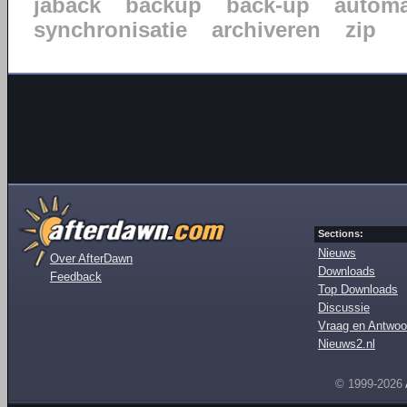
jaback
backup
back-up
automa
synchronisatie
archiveren
zip
Sections:
Nieuws
Over AfterDawn
Downloads
Feedback
Top Downloads
Discussie
Vraag en Antwoo
Nieuws2.nl
© 1999-2026