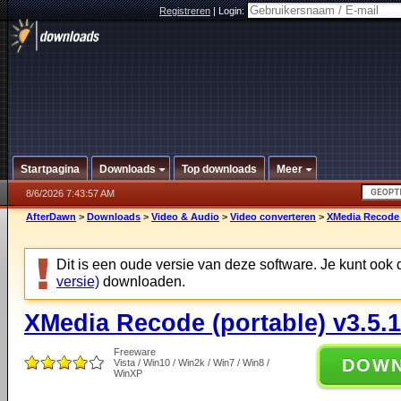
Registreren
|
Login:
Startpagina
Downloads
Top downloads
Meer
8/6/2026 7:43:57 AM
AfterDawn
>
Downloads
>
Video & Audio
>
Video converteren
>
XMedia Recode (
Dit is een oude versie van deze software. Je kunt ook
versie)
downloaden.
XMedia Recode (portable) v3.5.1
Freeware
DOW
Vista / Win10 / Win2k / Win7 / Win8 /
WinXP