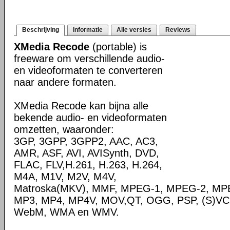
Beschrijving
Informatie
Alle versies
Reviews
XMedia Recode
(portable) is
freeware om verschillende audio-
en videoformaten te converteren
naar andere formaten.
XMedia Recode kan bijna alle
bekende audio- en videoformaten
omzetten, waaronder:
3GP, 3GPP, 3GPP2, AAC, AC3,
AMR, ASF, AVI, AVISynth, DVD,
FLAC, FLV,H.261, H.263, H.264,
M4A, M1V, M2V, M4V,
Matroska(MKV), MMF, MPEG-1, MPEG-2, MPE
MP3, MP4, MP4V, MOV,QT, OGG, PSP, (S)VC
WebM, WMA en WMV.