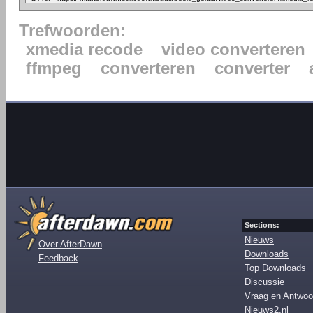
Trefwoorden:
xmedia recode
video converteren
ffmpeg
converteren
converter
Sections:
Nieuws
Over AfterDawn
Downloads
Feedback
Top Downloads
Discussie
Vraag en Antwoo
Nieuws2.nl