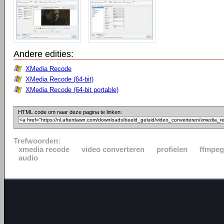
Andere edities:
XMedia Recode
XMedia Recode (64-bit)
XMedia Recode (64-bit portable)
HTML code om naar deze pagina te linken:
Trefwoorden:
xmedia recode
video converteren
profielen
ffmpeg
audio