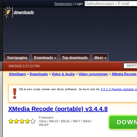
Registreren
|
Login:
Startpagina
Downloads
Top downloads
Meer
8/8/2026 2:27:23 PM
AfterDawn
>
Downloads
>
Video & Audio
>
Video converteren
>
XMedia Recode (
Dit is een oude versie van deze software. Je kunt ook de
3.5.1.3 (laatste stabiele v
XMedia Recode (portable) v3.4.4.8
Freeware
DOW
Vista / Win10 / Win2k / Win7 / Win8 /
WinXP