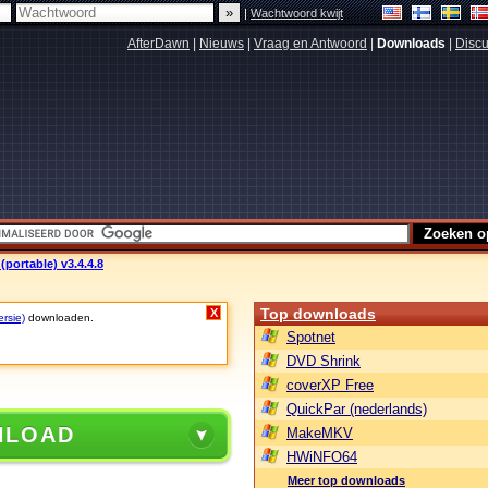
|
Wachtwoord kwijt
AfterDawn
|
Nieuws
|
Vraag en Antwoord
|
Downloads
|
Discu
portable) v3.4.4.8
Top downloads
X
ersie)
downloaden.
Spotnet
DVD Shrink
coverXP Free
QuickPar (nederlands)
NLOAD
MakeMKV
HWiNFO64
Meer top downloads