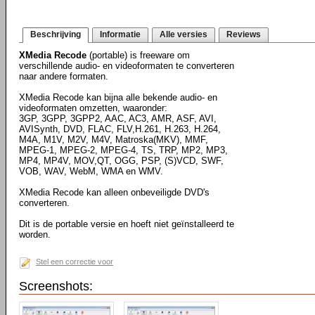
Beschrijving
Informatie
Alle versies
Reviews
XMedia Recode
(portable) is freeware om
verschillende audio- en videoformaten te converteren
naar andere formaten.
XMedia Recode kan bijna alle bekende audio- en
videoformaten omzetten, waaronder:
3GP, 3GPP, 3GPP2, AAC, AC3, AMR, ASF, AVI,
AVISynth, DVD, FLAC, FLV,H.261, H.263, H.264,
M4A, M1V, M2V, M4V, Matroska(MKV), MMF,
MPEG-1, MPEG-2, MPEG-4, TS, TRP, MP2, MP3,
MP4, MP4V, MOV,QT, OGG, PSP, (S)VCD, SWF,
VOB, WAV, WebM, WMA en WMV.
XMedia Recode kan alleen onbeveiligde DVD's
converteren.
Dit is de portable versie en hoeft niet geïnstalleerd te
worden.
Stel een correctie voor
Screenshots: