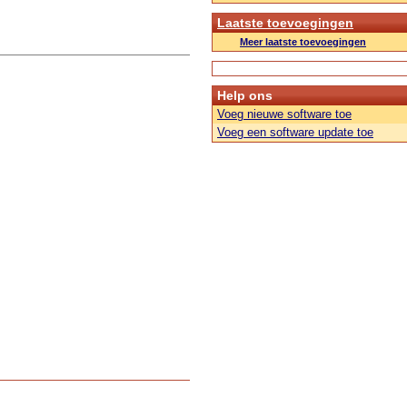
Laatste toevoegingen
Meer laatste toevoegingen
Help ons
Voeg nieuwe software toe
Voeg een software update toe