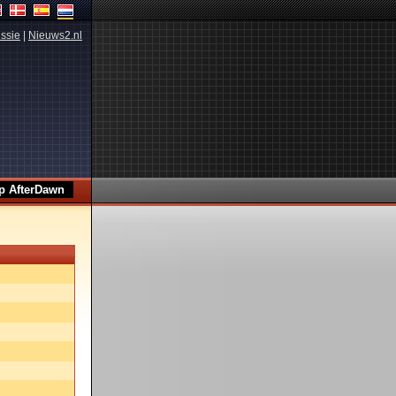
ssie
|
Nieuws2.nl