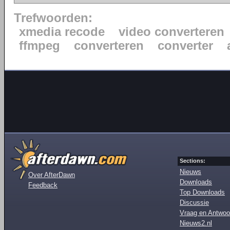
Trefwoorden:
xmedia recode
video converteren
ffmpeg
converteren
converter
Sections:
Nieuws
Over AfterDawn
Downloads
Feedback
Top Downloads
Discussie
Vraag en Antwoo
Nieuws2.nl