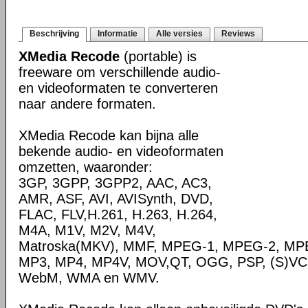
Beschrijving
Informatie
Alle versies
Reviews
XMedia Recode
(portable) is
freeware om verschillende audio-
en videoformaten te converteren
naar andere formaten.
XMedia Recode kan bijna alle
bekende audio- en videoformaten
omzetten, waaronder:
3GP, 3GPP, 3GPP2, AAC, AC3,
AMR, ASF, AVI, AVISynth, DVD,
FLAC, FLV,H.261, H.263, H.264,
M4A, M1V, M2V, M4V,
Matroska(MKV), MMF, MPEG-1, MPEG-2, MPE
MP3, MP4, MP4V, MOV,QT, OGG, PSP, (S)VC
WebM, WMA en WMV.