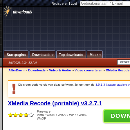
Registreren
|
Login:
Startpagina
Downloads
Top downloads
Meer
8/6/2026 2:34:32 AM
AfterDawn
>
Downloads
>
Video & Audio
>
Video converteren
>
XMedia Recode (
Dit is een oude versie van deze software. Je kunt ook de
3.5.1.3 (laatste stabiele v
XMedia Recode (portable) v3.2.7.1
Freeware
DOW
Vista / Win10 / Win2k / Win7 / Win8 /
WinXP