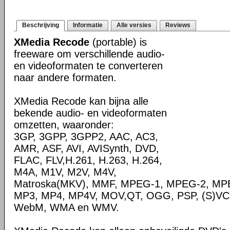
Beschrijving
Informatie
Alle versies
Reviews
XMedia Recode
(portable) is
freeware om verschillende audio-
en videoformaten te converteren
naar andere formaten.
XMedia Recode kan bijna alle
bekende audio- en videoformaten
omzetten, waaronder:
3GP, 3GPP, 3GPP2, AAC, AC3,
AMR, ASF, AVI, AVISynth, DVD,
FLAC, FLV,H.261, H.263, H.264,
M4A, M1V, M2V, M4V,
Matroska(MKV), MMF, MPEG-1, MPEG-2, MPE
MP3, MP4, MP4V, MOV,QT, OGG, PSP, (S)VC
WebM, WMA en WMV.