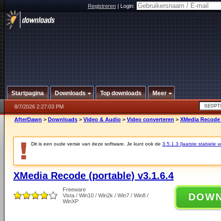
Registreren
|
Login:
Startpagina
Downloads
Top downloads
Meer
8/7/2026 2:27:03 PM
AfterDawn
>
Downloads
>
Video & Audio
>
Video converteren
>
XMedia Recode (
Dit is een oude versie van deze software. Je kunt ook de
3.5.1.3 (laatste stabiele v
XMedia Recode (portable) v3.1.6.4
Freeware
DOW
Vista / Win10 / Win2k / Win7 / Win8 /
WinXP