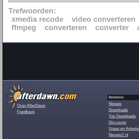
Trefwoorden:
xmedia recode
video converteren
ffmpeg
converteren
converter
Sections:
Nieuws
Over AfterDawn
Downloads
Feedback
Top Downloads
Discussie
Vraag en Antwoo
Nieuws2.nl