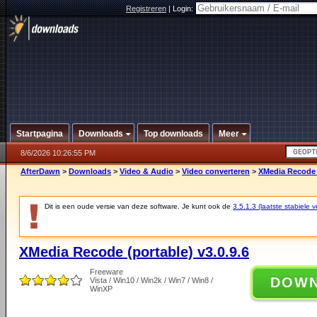
Registreren
|
Login:
Startpagina
Downloads
Top downloads
Meer
8/6/2026 10:26:55 PM
AfterDawn
>
Downloads
>
Video & Audio
>
Video converteren
>
XMedia Recode (
Dit is een oude versie van deze software. Je kunt ook de
3.5.1.3 (laatste stabiele v
XMedia Recode (portable) v3.0.9.6
Freeware
DOW
Vista / Win10 / Win2k / Win7 / Win8 /
WinXP