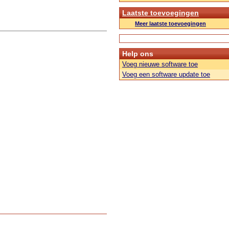
Laatste toevoegingen
Meer laatste toevoegingen
Help ons
Voeg nieuwe software toe
Voeg een software update toe