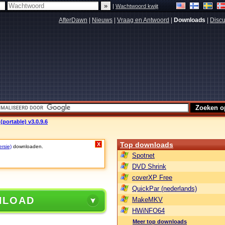
|
Wachtwoord kwijt
AfterDawn
|
Nieuws
|
Vraag en Antwoord
|
Downloads
|
Discu
portable) v3.0.9.6
Top downloads
X
ersie)
downloaden.
Spotnet
DVD Shrink
coverXP Free
QuickPar (nederlands)
NLOAD
MakeMKV
HWiNFO64
Meer top downloads