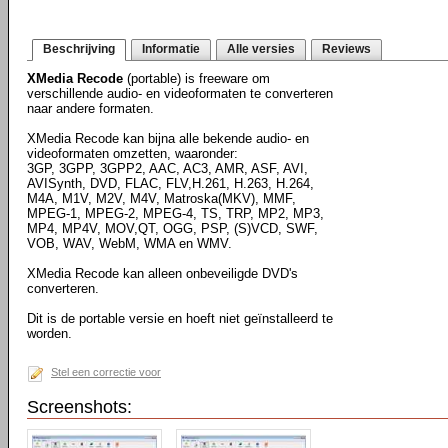
Beschrijving
Informatie
Alle versies
Reviews
XMedia Recode
(portable) is freeware om
verschillende audio- en videoformaten te converteren
naar andere formaten.
XMedia Recode kan bijna alle bekende audio- en
videoformaten omzetten, waaronder:
3GP, 3GPP, 3GPP2, AAC, AC3, AMR, ASF, AVI,
AVISynth, DVD, FLAC, FLV,H.261, H.263, H.264,
M4A, M1V, M2V, M4V, Matroska(MKV), MMF,
MPEG-1, MPEG-2, MPEG-4, TS, TRP, MP2, MP3,
MP4, MP4V, MOV,QT, OGG, PSP, (S)VCD, SWF,
VOB, WAV, WebM, WMA en WMV.
XMedia Recode kan alleen onbeveiligde DVD's
converteren.
Dit is de portable versie en hoeft niet geïnstalleerd te
worden.
Stel een correctie voor
Screenshots: