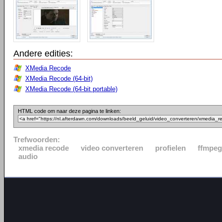
Andere edities:
XMedia Recode
XMedia Recode (64-bit)
XMedia Recode (64-bit portable)
HTML code om naar deze pagina te linken:
Trefwoorden:
xmedia recode
video converteren
profielen
ffmpeg
audio