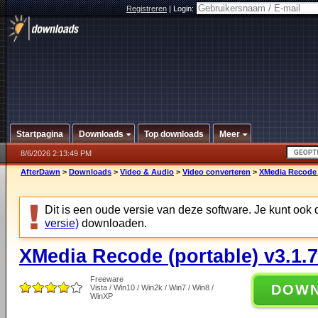
Registreren
|
Login:
Startpagina
Downloads
Top downloads
Meer
8/6/2026 2:13:49 PM
AfterDawn
>
Downloads
>
Video & Audio
>
Video converteren
>
XMedia Recode (
Dit is een oude versie van deze software. Je kunt ook
versie)
downloaden.
XMedia Recode (portable) v3.1.7
Freeware
DOW
Vista / Win10 / Win2k / Win7 / Win8 /
WinXP