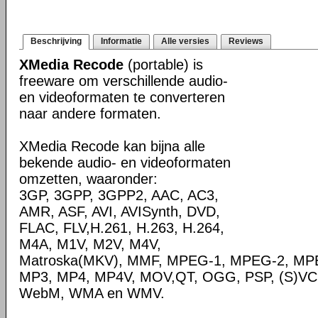
Beschrijving
Informatie
Alle versies
Reviews
XMedia Recode
(portable) is
freeware om verschillende audio-
en videoformaten te converteren
naar andere formaten.
XMedia Recode kan bijna alle
bekende audio- en videoformaten
omzetten, waaronder:
3GP, 3GPP, 3GPP2, AAC, AC3,
AMR, ASF, AVI, AVISynth, DVD,
FLAC, FLV,H.261, H.263, H.264,
M4A, M1V, M2V, M4V,
Matroska(MKV), MMF, MPEG-1, MPEG-2, MPE
MP3, MP4, MP4V, MOV,QT, OGG, PSP, (S)VC
WebM, WMA en WMV.