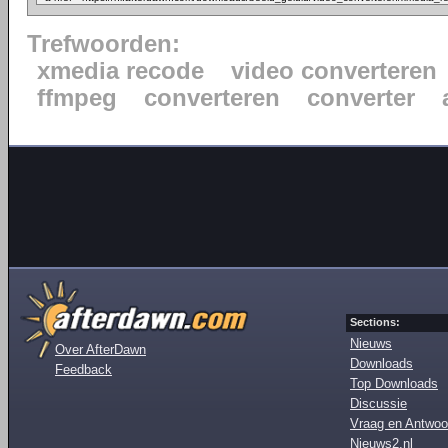
Trefwoorden:
xmedia recode
video converteren
ffmpeg
converteren
converter
Sections:
Nieuws
Over AfterDawn
Downloads
Feedback
Top Downloads
Discussie
Vraag en Antwoo
Nieuws2.nl