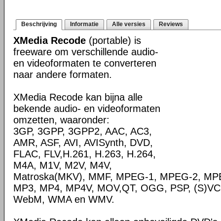
Beschrijving
Informatie
Alle versies
Reviews
XMedia Recode
(portable) is
freeware om verschillende audio-
en videoformaten te converteren
naar andere formaten.
XMedia Recode kan bijna alle
bekende audio- en videoformaten
omzetten, waaronder:
3GP, 3GPP, 3GPP2, AAC, AC3,
AMR, ASF, AVI, AVISynth, DVD,
FLAC, FLV,H.261, H.263, H.264,
M4A, M1V, M2V, M4V,
Matroska(MKV), MMF, MPEG-1, MPEG-2, MPE
MP3, MP4, MP4V, MOV,QT, OGG, PSP, (S)VC
WebM, WMA en WMV.