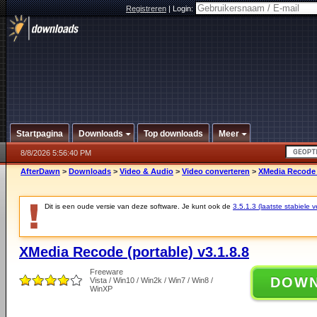
Registreren
|
Login:
Startpagina
Downloads
Top downloads
Meer
8/8/2026 5:56:40 PM
AfterDawn
>
Downloads
>
Video & Audio
>
Video converteren
>
XMedia Recode (
Dit is een oude versie van deze software. Je kunt ook de
3.5.1.3 (laatste stabiele v
XMedia Recode (portable) v3.1.8.8
Freeware
DOW
Vista / Win10 / Win2k / Win7 / Win8 /
WinXP