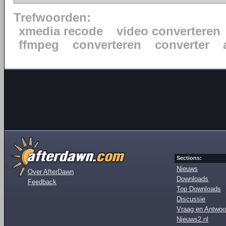
Trefwoorden:
xmedia recode
video converteren
ffmpeg
converteren
converter
Sections:
Nieuws
Over AfterDawn
Downloads
Feedback
Top Downloads
Discussie
Vraag en Antwoo
Nieuws2.nl