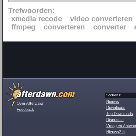
Trefwoorden:
xmedia recode
video converteren
ffmpeg
converteren
converter
Sections:
Nieuws
Over AfterDawn
Downloads
Feedback
Top Downloads
Discussie
Vraag en Antwoo
Nieuws2.nl