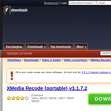
Registreren
|
Login:
Startpagina
Downloads
Top downloads
Meer
8/6/2026 1:07:29 PM
AfterDawn
>
Downloads
>
Video & Audio
>
Video converteren
>
XMedia Recode (
Dit is een oude versie van deze software. Je kunt ook de
3.5.1.3 (laatste stabiele v
XMedia Recode (portable) v3.1.7.2
Freeware
DOW
Vista / Win10 / Win2k / Win7 / Win8 /
WinXP