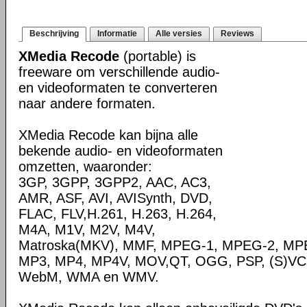
Beschrijving
Informatie
Alle versies
Reviews
XMedia Recode
(portable) is
freeware om verschillende audio-
en videoformaten te converteren
naar andere formaten.
XMedia Recode kan bijna alle
bekende audio- en videoformaten
omzetten, waaronder:
3GP, 3GPP, 3GPP2, AAC, AC3,
AMR, ASF, AVI, AVISynth, DVD,
FLAC, FLV,H.261, H.263, H.264,
M4A, M1V, M2V, M4V,
Matroska(MKV), MMF, MPEG-1, MPEG-2, MPE
MP3, MP4, MP4V, MOV,QT, OGG, PSP, (S)VC
WebM, WMA en WMV.