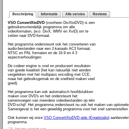
Beschrijving
Informatie
Alle versies
Reviews
VSO ConvertXtoDVD
(voorheen DivXtoDVD) is een
gebruikersvriendelijk programma om alle
videoformaten, (w.o. DivX, WMV en XviD) om te
zetten naar DVD-formaat.
Het programma ondersteunt ook het converteren van
audio-bestanden naar een 2-kanaals AC3 formaat,
NTSC en PAL formaten en de 16:9 en 4:3
aspectverhoudingen.
De codeer engine is snel en produceert resultaten
van goede kwaliteit (het kan natuurlijk niet worden
vergeleken met het multipass encoding met CCE,
maar het gebruiksgemak en de snelheid maken veel
goed).
Het programma kan ook automatisch hoofdstukken
maken voor DVD's en het ondersteunt het
samenvoegen van meerdere videobestanden op één
DVD-schijf. Het programma ondersteunt nu ook het maken van optionele 
Samengevat is het een geweldig programma voor het snel samenstellen
Ook kunnen wij onze
VSO ConvertXtoDVD gids (Engelstalig)
aanbevelen 
programma.
Stel een correctie voor