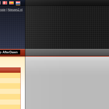
ssie
|
Nieuws2.nl