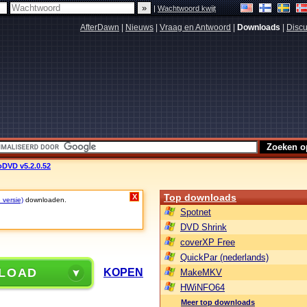
|
Wachtwoord kwijt
AfterDawn
|
Nieuws
|
Vraag en Antwoord
|
Downloads
|
Discu
DVD v5.2.0.52
Top downloads
X
 versie)
downloaden.
Spotnet
DVD Shrink
coverXP Free
QuickPar (nederlands)
LOAD
KOPEN
MakeMKV
HWiNFO64
Meer top downloads