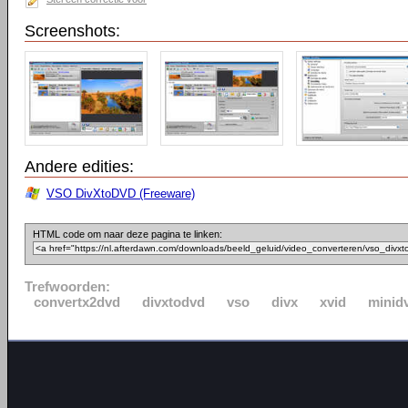
Screenshots:
Andere edities:
VSO DivXtoDVD (Freeware)
HTML code om naar deze pagina te linken:
Trefwoorden:
convertx2dvd
divxtodvd
vso
divx
xvid
minid