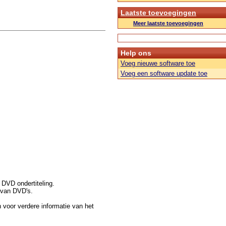
Laatste toevoegingen
Meer laatste toevoegingen
Help ons
Voeg nieuwe software toe
Voeg een software update toe
DVD ondertiteling.
 van DVD's.
voor verdere informatie van het