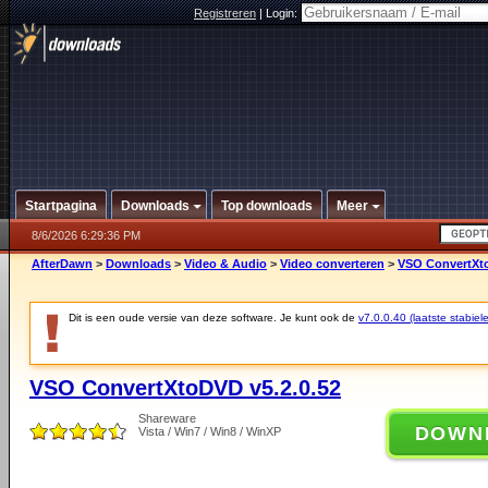
Registreren
|
Login:
Startpagina
Downloads
Top downloads
Meer
8/6/2026 6:29:36 PM
AfterDawn
>
Downloads
>
Video & Audio
>
Video converteren
>
VSO ConvertXto
Dit is een oude versie van deze software. Je kunt ook de
v7.0.0.40 (laatste stabiele
VSO ConvertXtoDVD v5.2.0.52
Shareware
DOWN
Vista / Win7 / Win8 / WinXP