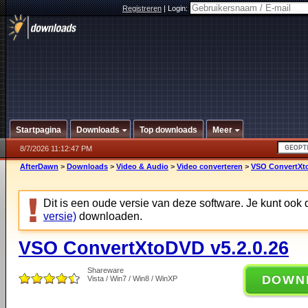
Registreren
|
Login:
Startpagina
Downloads
Top downloads
Meer
8/7/2026 11:12:47 PM
AfterDawn
>
Downloads
>
Video & Audio
>
Video converteren
>
VSO ConvertXto
Dit is een oude versie van deze software. Je kunt ook
versie)
downloaden.
VSO ConvertXtoDVD v5.2.0.26
Shareware
DOWN
Vista / Win7 / Win8 / WinXP