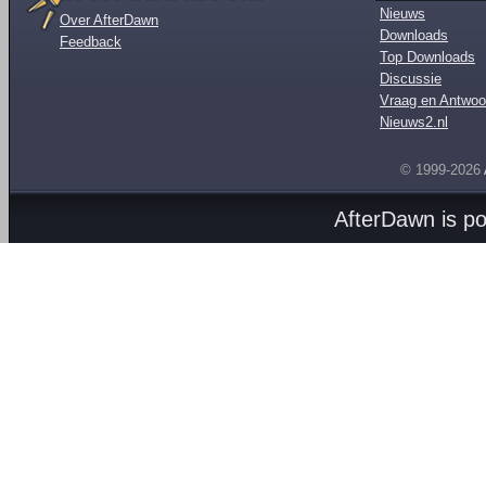
Nieuws
Over AfterDawn
Downloads
Feedback
Top Downloads
Discussie
Vraag en Antwoo
Nieuws2.nl
© 1999-2026
AfterDawn is p