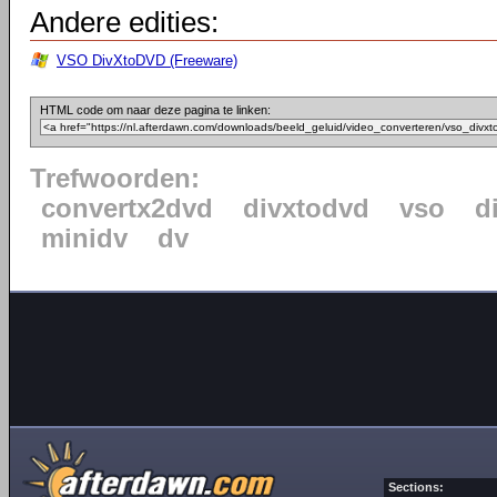
Andere edities:
VSO DivXtoDVD (Freeware)
HTML code om naar deze pagina te linken:
Trefwoorden:
convertx2dvd
divxtodvd
vso
d
minidv
dv
Sections: