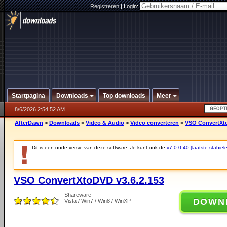
Registreren
|
Login:
Startpagina
Downloads
Top downloads
Meer
8/6/2026 2:54:52 AM
AfterDawn
>
Downloads
>
Video & Audio
>
Video converteren
>
VSO ConvertXto
Dit is een oude versie van deze software. Je kunt ook de
v7.0.0.40 (laatste stabiele
VSO ConvertXtoDVD v3.6.2.153
Shareware
DOWN
Vista / Win7 / Win8 / WinXP