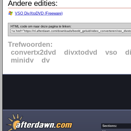
Andere edities:
VSO DivXtoDVD (Freeware)
HTML code om naar deze pagina te linken:
Trefwoorden:
convertx2dvd
divxtodvd
vso
d
minidv
dv
Sections: