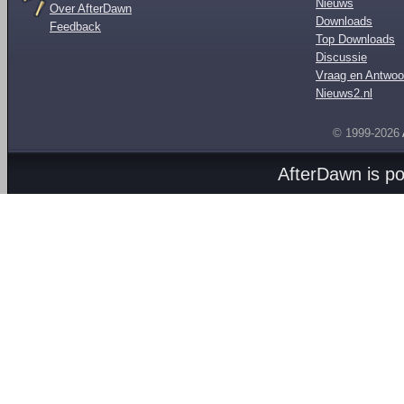
Nieuws
Over AfterDawn
Downloads
Feedback
Top Downloads
Discussie
Vraag en Antwoo
Nieuws2.nl
© 1999-2026
AfterDawn is p