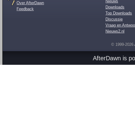
Nieuws
Over AfterDawn
Downloads
Feedback
Top Downloads
Discussie
Vraag en Antwoo
Nieuws2.nl
© 1999-2026
AfterDawn is p